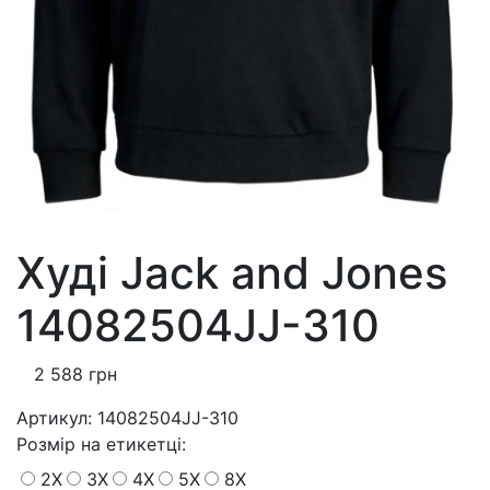
Худі Jack and Jones
14082504JJ-310
2 588 грн
Артикул:
14082504JJ-310
Розмiр на етикетці
:
2X
3X
4X
5X
8X