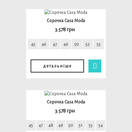
Сорочка Casa Moda
3 578 грн
45
46
47
49
50
52
53
детальніше
Сорочка Casa Moda
3 578 грн
45
47
48
49
50
51
53
54