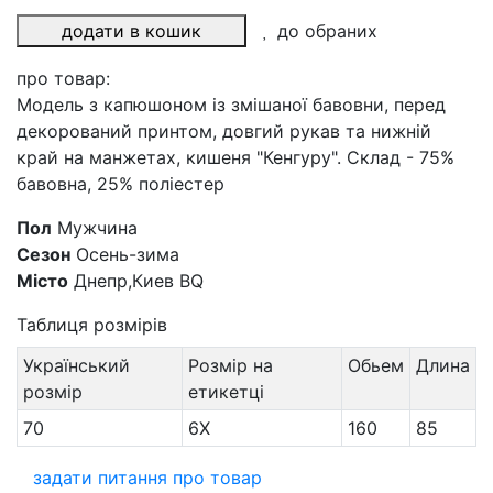
додати в кошик
до обраних
про товар:
Модель з капюшоном із змішаної бавовни, перед
декорований принтом, довгий рукав та нижній
край на манжетах, кишеня "Кенгуру". Склад - 75%
бавовна, 25% поліестер
Пол
Мужчина
Сезон
Осень-зима
Місто
Днепр,Киев BQ
Таблиця розмірів
Український
Розмір на
Обьем
Длина
розмір
етикетці
70
6X
160
85
задати питання про товар