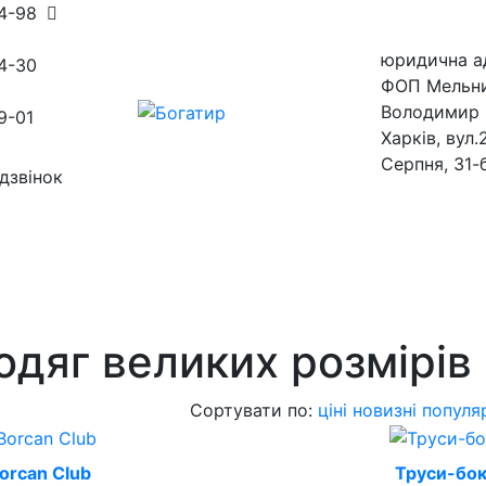
54-98
)
юридична а
4-30
ФОП Мельн
Володимир 
9-01
Харків, вул.
Серпня, 31-
дзвінок
ини
магазини
одяг великих розмірів 
Сортувати по:
ціні
новизні
популя
orcan Club
Труси-бок