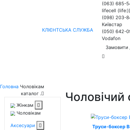
(063) 685-
lifecell (life:)
(098) 203-8
Київстар
КЛІЄНТСЬКА СЛУЖБА
(050) 642-0
Vodafon
Замовити 
Жінкам
Чоловікам
бренди
Знижки
колекції
нов
Головна
Чоловікам
Чоловічий 
каталог
.
Жінкам
Чоловікам
Аксесуари
Труси-боксер B