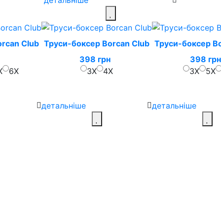
детальніше
rcan Club
Труси-боксер Borcan Club
Труси-боксер Bo
398 грн
398 грн
X
6X
3X
4X
3X
5X
детальніше
детальніше