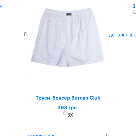
н
3
детальніш
Труси-боксер Borcan Club
398 грн
3X