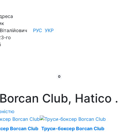
дреса
ик
Віталійович
РУС
УКР
23-го
б
кошик:
товарів
0
Borcan Club, Hatico
.
рністю
сер Borcan Club
Труси-боксер Borcan Club