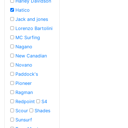
Harley Davidson
Hatico
Jack and jones
Lorenzo Bartolini
MC Surfing
Nagano
New Canadian
Novano
Paddock's
Pioneer
Ragman
Redpoint
S4
Scour
Shades
Sunsurf