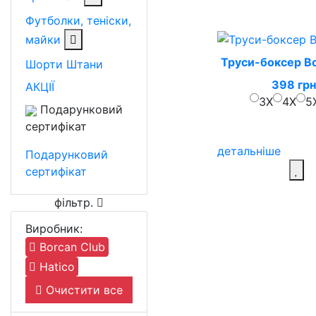
Футболки, теніски,
майки
Труси-боксер Bo
Шорти
Штани
398 грн
АКЦІЇ
3X
4X
5
Подарунковий
сертифікат
детальніше
Подарунковий
сертифікат
фільтр
.
Виробник:
Borcan Club
Hatico
Очистити все