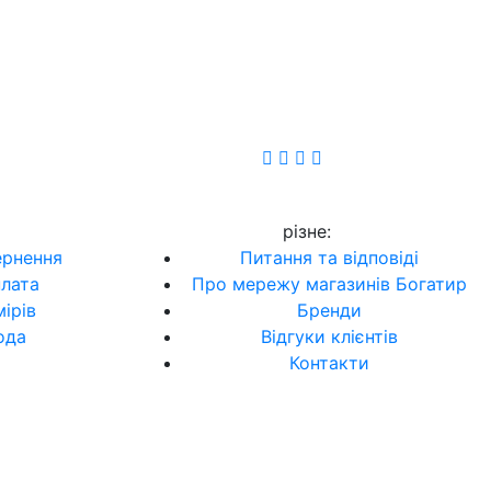
різне
:
ернення
Питання та відповіді
плата
Про мережу магазинів Богатир
ірів
Бренди
ода
Відгуки клієнтів
Контакти