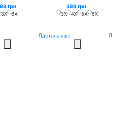
98 грн
398 грн
3X
6X
3X
4X
5X
6X
е
детальніше