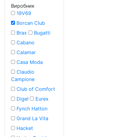
Виробник
19V69
Borcan Club
Brax
Bugatti
Cabano
Calamar
Casa Moda
Claudio
Campione
Club of Comfort
Digel
Eurex
Fynch Hatton
Grand La Vita
Hacket