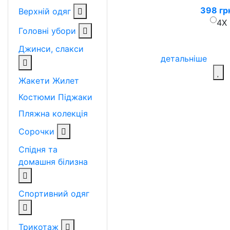
398 гр
Верхній одяг
4X
Головні убори
Джинси, слакси
детальніше
Жакети
Жилет
Костюми
Піджаки
Пляжна колекція
Сорочки
Спідня та
домашня білизна
Спортивний одяг
Трикотаж