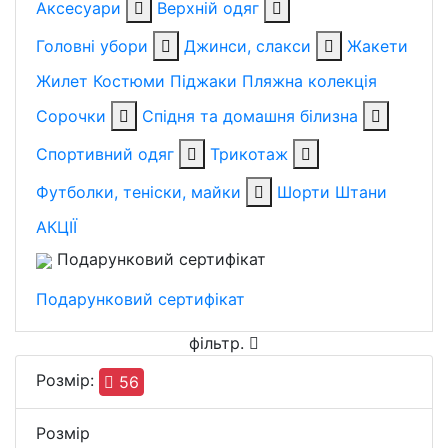
Аксесуари
Верхній одяг
Головні убори
Джинси, слакси
Жакети
Жилет
Костюми
Піджаки
Пляжна колекція
Сорочки
Спідня та домашня білизна
Спортивний одяг
Трикотаж
Футболки, теніски, майки
Шорти
Штани
АКЦІЇ
Подарунковий сертифікат
Подарунковий сертифікат
фільтр
.
Розмiр:
56
Розмiр