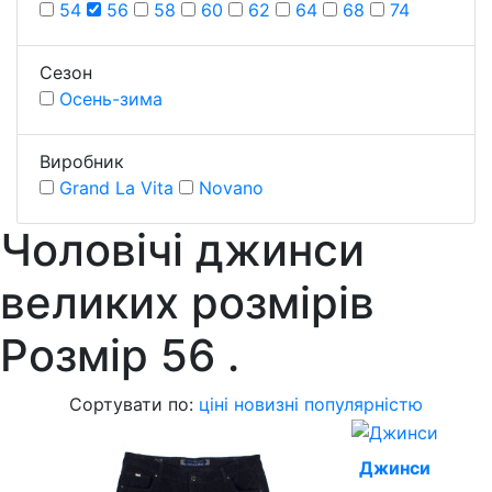
54
56
58
60
62
64
68
74
Сезон
Осень-зима
Виробник
Grand La Vita
Novano
Чоловічі джинси
великих розмірів
Розмiр 56
.
Сортувати по:
ціні
новизні
популярністю
Джинси