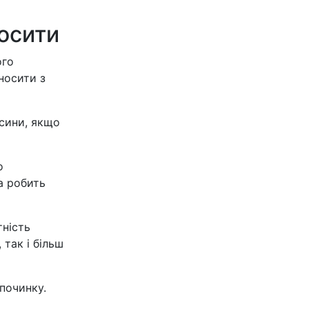
носити
ого
носити з
асини, якщо
о
а робить
тність
 так і більш
дпочинку.