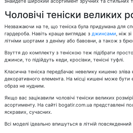
знайдете широкий асортимент зручних та стильних т
Чоловічі теніски великих ро
Незважаючи на те, що теніска була придумана для с
гардероба. Навіть краще виглядає з
джинсами
, ніж 
літніми шортами з деніму або бавовни, а також з брюк
Взуття до комплекту з теніскою теж підібрати прост
джинси, то підійдуть кеди, кросівки, тенісні туфлі.
Класична теніска передбачає невелику кишеню зліва н
декоративного елемента. На місці кишені може бути
образ не нудним.
Якщо вас зацікавили чоловічі теніски великих розмірі
асортименту. На сайті bogatir.com.ua представлені пол
яскравих, сучасних.
Всі моделі ідеально впишуться в літній повсякденний 