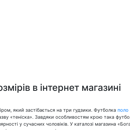
озмірів в інтернет магазині
іром, який застібається на три гудзики. Футболка
поло
азву «теніска». Завдяки особливостям крою така футб
лярності у сучасних чоловіків. У каталозі магазина «Бог