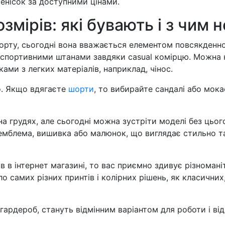
енісок за доступними цінами.
змірів: які бувають і з чим 
порту, сьогодні вона вважається елементом повсякденн
зі спортивними штанами завдяки casual комірцю. Можна 
ами з легких матеріалів, наприклад, чінос.
о. Якщо вдягаєте
шорти
, то вибирайте сандалі або мок
а грудях, але сьогодні можна зустріти моделі без цьог
 емблема, вишивка або малюнок, що виглядає стильно т
в в інтернет магазині, то вас приємно здивує різномані
о самих різних принтів і колірних рішень, як класичних,
гардероб, стануть відмінним варіантом для роботи і ві