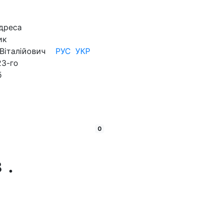
дреса
ик
Віталійович
РУС
УКР
23-го
б
кошик:
товарів
0
в
.