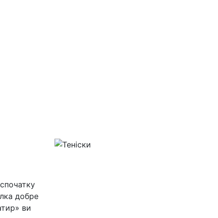
спочатку
олка добре
атир» ви