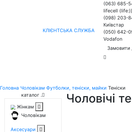
(063) 685-
lifecell (life:)
(098) 203-8
Київстар
КЛІЄНТСЬКА СЛУЖБА
(050) 642-0
Vodafon
Замовити 
Жінкам
Чоловікам
бренди
Знижки
колекції
нов
Головна
Чоловікам
Футболки, теніски, майки
Теніски
Чоловічі т
каталог
.
Жінкам
Чоловікам
Аксесуари