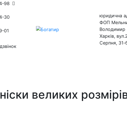
54-98
)
юридична а
4-30
ФОП Мельн
Володимир 
9-01
Харків, вул.
Серпня, 31-
дзвінок
ини
магазини
еніски великих розмірі