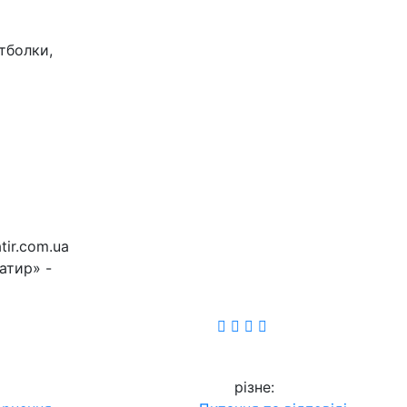
тболки,
tir.com.ua
атир» -
різне
: