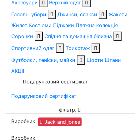
Аксесуари
Верхній одяг
Головні убори
Джинси, слакси
Жакети
Жилет
Костюми
Піджаки
Пляжна колекція
Сорочки
Спідня та домашня білизна
Спортивний одяг
Трикотаж
Футболки, теніски, майки
Шорти
Штани
АКЦІЇ
Подарунковий сертифікат
Подарунковий сертифікат
фільтр
.
Виробник:
Jack and jones
Виробник