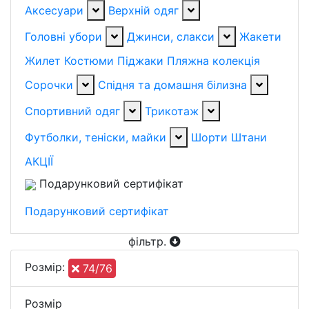
Аксесуари
Верхній одяг
Головні убори
Джинси, слакси
Жакети
Жилет
Костюми
Піджаки
Пляжна колекція
Сорочки
Спідня та домашня білизна
Спортивний одяг
Трикотаж
Футболки, теніски, майки
Шорти
Штани
АКЦІЇ
Подарунковий сертифікат
Подарунковий сертифікат
фільтр
.
Розмiр:
74/76
Розмiр