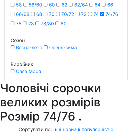
58
58/60
60
62
62/64
64
66
66/68
68
70
70/72
72
74
74/76
76
78
78/80
80
Сезон
Весна-лето
Осень-зима
Виробник
Casa Moda
Чоловічі сорочки
великих розмірів
Розмiр 74/76
.
Сортувати по:
ціні
новизні
популярністю