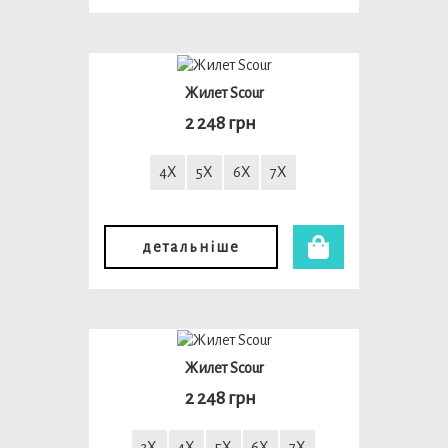
Жилет Scour
2 248 грн
4X
5X
6X
7X
детальніше
Жилет Scour
2 248 грн
3X
4X
5X
6X
7X