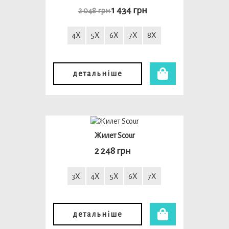
1 434 грн
2 048 грн
4X
5X
6X
7X
8X
детальніше
Жилет Scour
2 248 грн
3X
4X
5X
6X
7X
детальніше