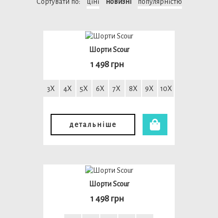
Сортувати по:
ціні
новизні
популярністю
Шорти Scour
1 498 грн
3X
4X
5X
6X
7X
8X
9X
10X
детальніше
Шорти Scour
1 498 грн