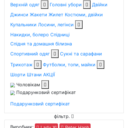
Верхній одяг
Головні убори
Двійки
Джинси
Жакети
Жилет
Костюми, двійки
Купальники
Лосини, легінси
Накидки, болеро
Спідниці
Спідня та домашня білизна
Спортивний одяг
Сукні та сарафани
Трикотаж
Футболки, топи, майки
Шорти
Штани
АКЦІЇ
Чоловікам
Подарунковий сертифікат
Подарунковий сертифікат
фільтр
.
Виробник:
Lady Xl
Peter Hanh