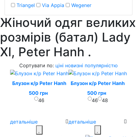
Triangel
Via Appia
Wegener
Жіночий одяг великих
розмірів (батал) Lady
Xl, Peter Hanh
.
Сортувати по:
ціні
новизні
популярністю
Блузон к/р Peter Hanh
Блузон к/р Peter Hanh
500 грн
500 грн
46
46
48
детальніше
детальніше