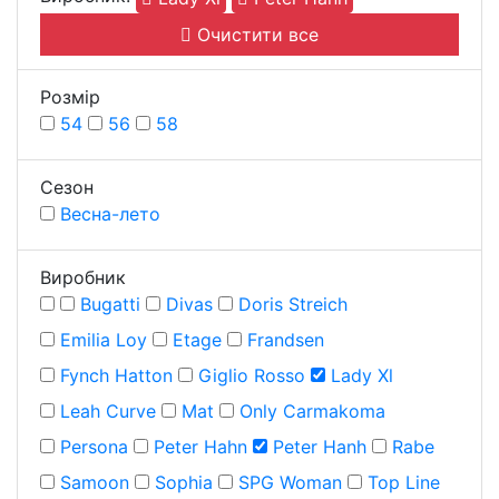
Очистити все
Розмiр
54
56
58
Сезон
Весна-лето
Виробник
Bugatti
Divas
Doris Streich
Emilia Loy
Etage
Frandsen
Fynch Hatton
Giglio Rosso
Lady Xl
Leah Curve
Mat
Only Carmakoma
Persona
Peter Hahn
Peter Hanh
Rabe
Samoon
Sophia
SPG Woman
Top Line