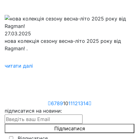
27.03.2025
нова колекція сезону весна-літо 2025 року від
Ragman!
.
читати далі
6
7
8
9
10
11
12
13
14
підписатися на новини
:
Відписатися