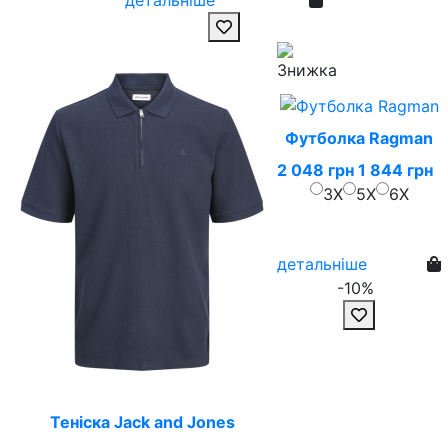
Футболка Ragman
2 048 грн
1 844 грн
3X
5X
6X
детальніше
-10%
Теніска Jack and Jones