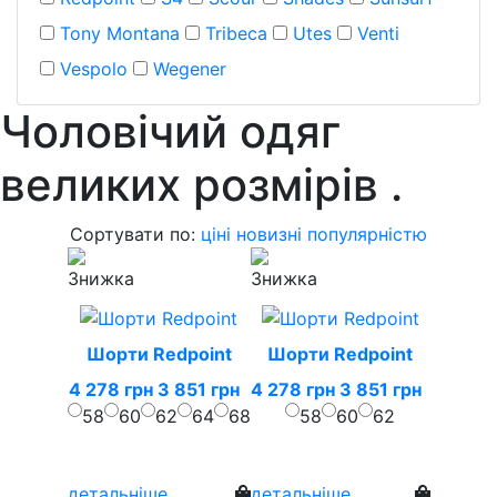
Tony Montana
Tribeca
Utes
Venti
Vespolo
Wegener
Чоловічий одяг
великих розмірів
.
Сортувати по:
ціні
новизні
популярністю
Шорти Redpoint
Шорти Redpoint
4 278 грн
3 851 грн
4 278 грн
3 851 грн
58
60
62
64
68
58
60
62
детальніше
детальніше