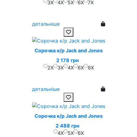
3X
4X
5X
6X
7X
детальніше
Сорочка к/р Jack and Jones
2 178 грн
2X
3X
4X
6X
8X
детальніше
Сорочка к/р Jack and Jones
2 488 грн
4X
5X
6X