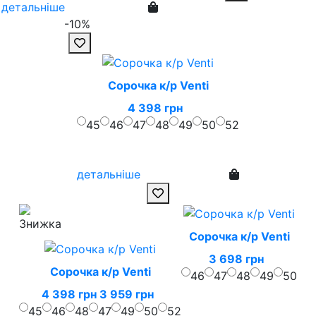
детальніше
-10%
Сорочка к/р Venti
4 398 грн
45
46
47
48
49
50
52
детальніше
Сорочка к/р Venti
3 698 грн
Сорочка к/р Venti
46
47
48
49
50
4 398 грн
3 959 грн
45
46
48
47
49
50
52