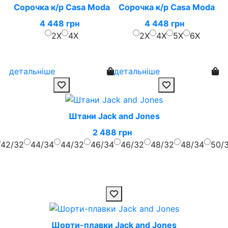
Сорочка к/р Casa Moda
Сорочка к/р Casa Moda
4 448 грн
4 448 грн
2X
4X
2X
4X
5X
6X
детальніше
детальніше
Штани Jack and Jones
2 488 грн
42/32
44/34
44/32
46/34
46/32
48/32
48/34
50/
Шорти-плавки Jack and Jones