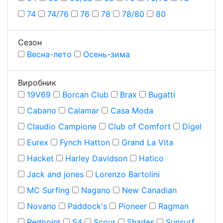
74
74/76
76
78
78/80
80
Сезон
Весна-лето
Осень-зима
Виробник
19V69
Borcan Club
Brax
Bugatti
Cabano
Calamar
Casa Moda
Claudio Campione
Club of Comfort
Digel
Eurex
Fynch Hatton
Grand La Vita
Hacket
Harley Davidson
Hatico
Jack and jones
Lorenzo Bartolini
MC Surfing
Nagano
New Canadian
Novano
Paddock's
Pioneer
Ragman
Redpoint
S4
Scour
Shades
Sunsurf