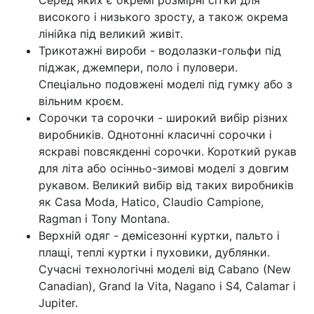
високого і низького зросту, а також окрема
лінійка під великий живіт.
Трикотажні вироби - водолазки-гольфи під
піджак, джемпери, поло і пуловери.
Спеціально подовжені моделі під гумку або з
вільним кроєм.
Сорочки та сорочки - широкий вибір різних
виробників. Однотонні класичні сорочки і
яскраві повсякденні сорочки. Короткий рукав
для літа або осінньо-зимові моделі з довгим
рукавом. Великий вибір від таких виробників
як Casa Moda, Hatico, Claudio Campione,
Ragman і Tony Montana.
Верхній одяг - демісезонні куртки, пальто і
плащі, теплі куртки і пуховики, дублянки.
Сучасні технологічні моделі від Cabano (New
Canadian), Grand la Vita, Nagano і S4, Calamar і
Jupiter.