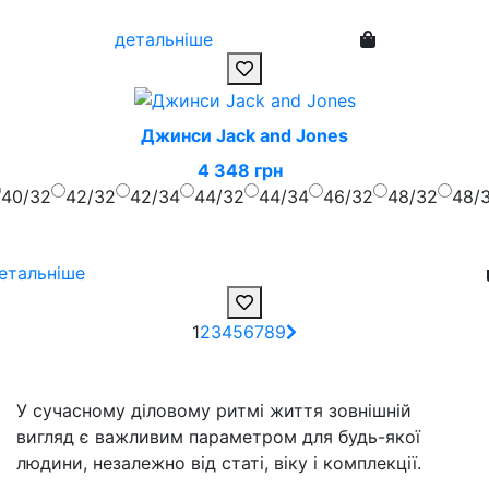
детальніше
Джинси Jack and Jones
4 348 грн
40/32
42/32
42/34
44/32
44/34
46/32
48/32
48/
етальніше
1
2
3
4
5
6
7
8
9
У сучасному діловому ритмі життя зовнішній
вигляд є важливим параметром для будь-якої
людини, незалежно від статі, віку і комплекції.