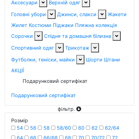
Аксесуари
Верхній одяг
Головні убори
Джинси, слакси
Жакети
Жилет
Костюми
Піджаки
Пляжна колекція
Сорочки
Спідня та домашня білизна
Спортивний одяг
Трикотаж
Футболки, теніски, майки
Шорти
Штани
АКЦІЇ
Подарунковий сертифікат
Подарунковий сертифікат
фільтр
.
Розмiр
54
56
58
58/60
60
62
62/64
64
66
66/68
68
70
70/72
72