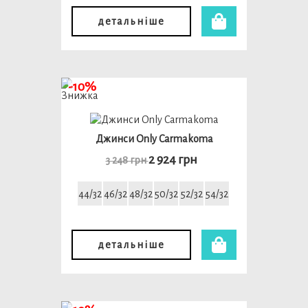
детальніше
-10%
Джинси Only Carmakoma
2 924 грн
3 248 грн
44/32
46/32
48/32
50/32
52/32
54/32
детальніше