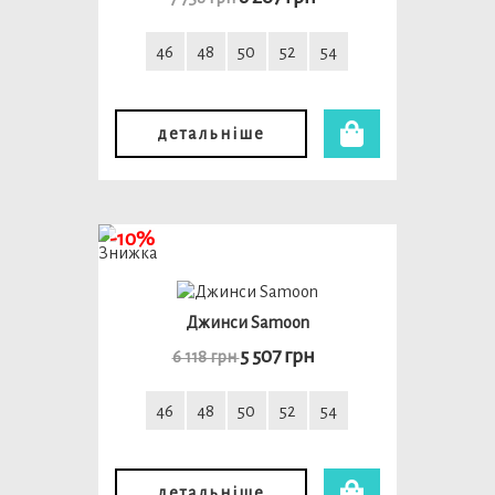
46
48
50
52
54
детальніше
-10%
Джинси Samoon
5 507 грн
6 118 грн
46
48
50
52
54
детальніше