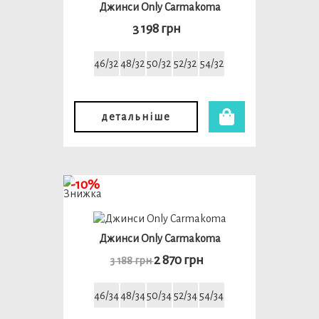
Джинси Only Carmakoma
3 198 грн
46/32
48/32
50/32
52/32
54/32
детальніше
-10%
Джинси Only Carmakoma
2 870 грн
3 188 грн
46/34
48/34
50/34
52/34
54/34