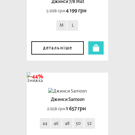
Джинси 7/8 Mat
4 199 грн
5 998 грн
M
L
детальніше
-44%
Джинси Samoon
1 657 грн
2 958 грн
44
46
48
50
52