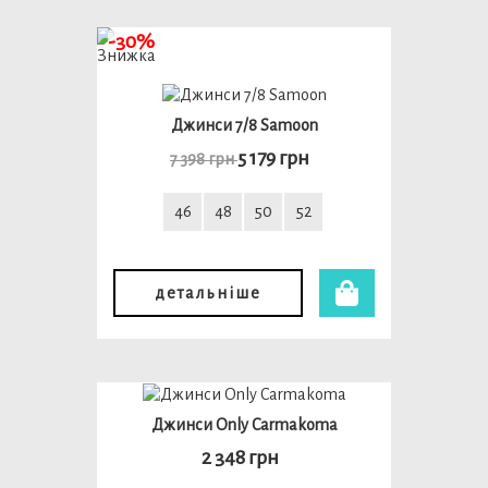
-30%
Джинси 7/8 Samoon
5 179 грн
7 398 грн
46
48
50
52
детальніше
Джинси Only Carmakoma
2 348 грн