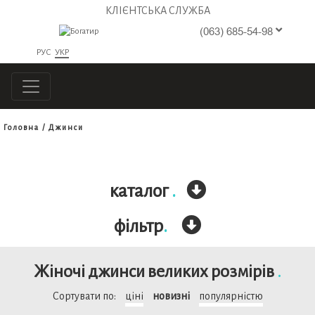
КЛІЄНТСЬКА СЛУЖБА
(063) 685-54-98
РУС
УКР
Головна
Джинси
каталог
.
фільтр
.
Жіночі джинси великих розмірів
.
Сортувати по:
ціні
новизні
популярністю