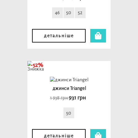
46
50
52
детальніше
-52%
джинси Triangel
931 грн
1 938 грн
50
детальніше