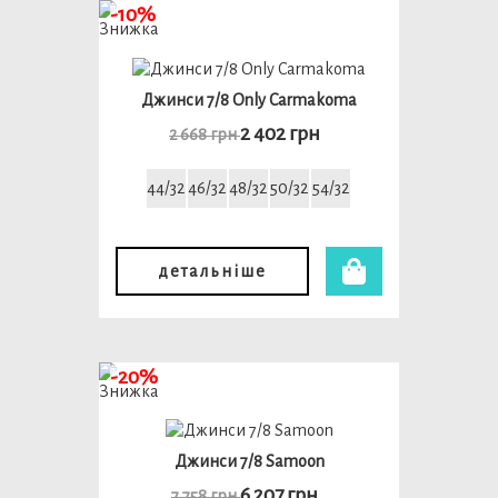
-10%
Джинси 7/8 Only Carmakoma
2 402 грн
2 668 грн
44/32
46/32
48/32
50/32
54/32
детальніше
-20%
Джинси 7/8 Samoon
6 207 грн
7 758 грн