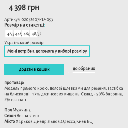
4 398 грн
Артикул:
02032607PD-053
Розмiр на етикетці
:
42/32
44/32
46/32
48/32
Український розмір:
Мені потрібна допомога у виборі розміру
до обраних
додати в кошик
про товар:
Модель прямого крою, пояс зі шлевками для ременя, застібка
на блискавці, п'ять джинсових кишень. Склад - 98% бавовна,
2% еластан
Пол
Мужчина
Сезон
Весна-Лето
Місто
Харьков,Днепр,Львов,Одесса,Киев BQ