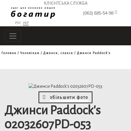
КЛІЄНТСЬКА СЛУЖБА
(063) 685-54-98
РУС
УКР
Головна
Чоловікам
Джинси, слакси
Джинси Paddock's
збільшити фото
Джинси Paddock's
02032607PD-053