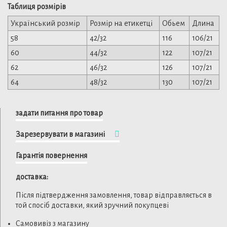
Таблиця розмірів
Український розмір
Розмір на етикетці
Обьем
Длина
58
42/32
116
106/21
60
44/32
122
107/21
62
46/32
126
107/21
64
48/32
130
107/21
задати питання про товар
Зарезервувати в магазині
Гарантія повернення
доставка:
Після підтвердження замовлення, товар відправляється в
той спосіб доставки, який зручний покупцеві
Самовивіз з магазину