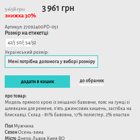
3 961 грн
5 658 грн
знижка 30%
Артикул:
27092400PD-051
Розмiр на етикетці
:
42/34
50/32
54/32
Український розмір:
Мені потрібна допомога у виборі розміру
до обраних
додати в кошик
про товар:
Модель прямого крою із змішаної бавовни, пояс на гумці зі
шлевками для ременя, п'ять джинсових кишень, застібка на
блискавці. Склад - 81% бавовна, 17% поліестер, 2% еластан
Пол
Мужчина
Сезон
Осень-зима
Місто
Днепр,Львов,Киев BQ