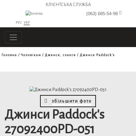
КЛІЄНТСЬКА СЛУЖБА
(063) 685-54-98
РУС
УКР
Головна
Чоловікам
Джинси, слакси
Джинси Paddock's
збільшити фото
Джинси Paddock's
27092400PD-051