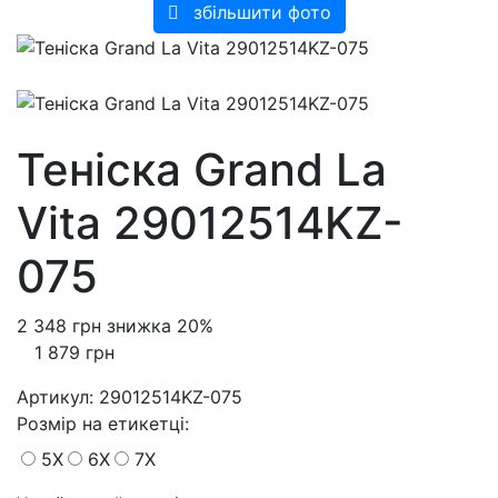
збільшити фото
Теніска Grand La
Vita 29012514KZ-
075
2 348 грн
знижка 20%
1 879 грн
Артикул:
29012514KZ-075
Розмiр на етикетці
:
5X
6X
7X