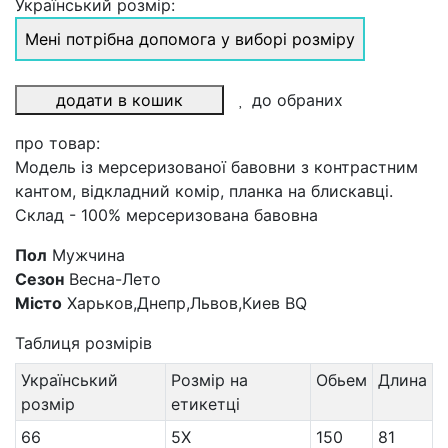
Український розмір:
Мені потрібна допомога у виборі розміру
додати в кошик
до обраних
про товар:
Модель із мерсеризованої бавовни з контрастним
кантом, відкладний комір, планка на блискавці.
Склад - 100% мерсеризована бавовна
Пол
Мужчина
Сезон
Весна-Лето
Місто
Харьков,Днепр,Львов,Киев BQ
Таблиця розмірів
Український
Розмір на
Обьем
Длина
розмір
етикетці
66
5X
150
81