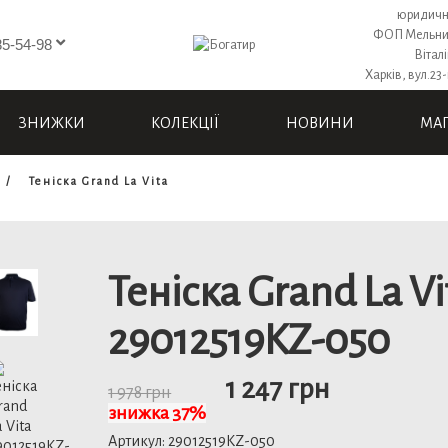
юридичн
ФОП Мельни
85-54-98
Вітал
Харків, вул.23-
ЗНИЖКИ
КОЛЕКЦІЇ
НОВИНИ
МА
Теніска Grand La Vita
Теніска Grand La Vi
29012519KZ-050
1 247 грн
1 978 грн
знижка 37%
Артикул:
29012519KZ-050