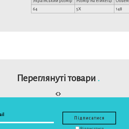
Український розмір
Розмір на етикетці
Обьем
64
5X
148
Переглянуті товари
.
Відписатися