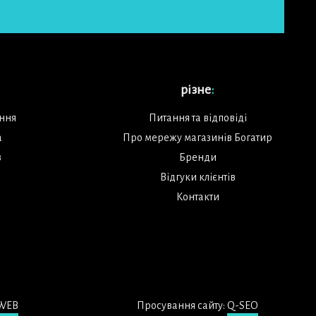
різне
:
ення
Питання та відповіді
а
Про мережу магазинів Богатир
в
Бренди
Відгуки клієнтів
Контакти
WEB
Просування сайту:
Q-SEO