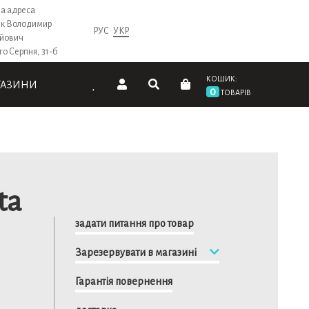
а адреса
к Володимир
РУС
УКР
ійович
го Серпня, 31-б
КОШИК:
ГАЗИНИ
0
ТОВАРІВ
ta
задати питання про товар
Зарезервувати в магазині
Гарантія повернення