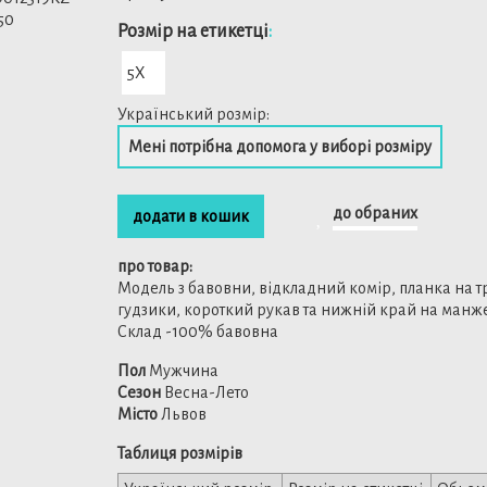
Розмiр на етикетці
:
5X
Український розмір:
Мені потрібна допомога у виборі розміру
до обраних
додати в кошик
про товар:
Модель з бавовни, відкладний комір, планка на т
гудзики, короткий рукав та нижній край на манже
Склад -100% бавовна
Пол
Мужчина
Сезон
Весна-Лето
Місто
Львов
Таблиця розмірів