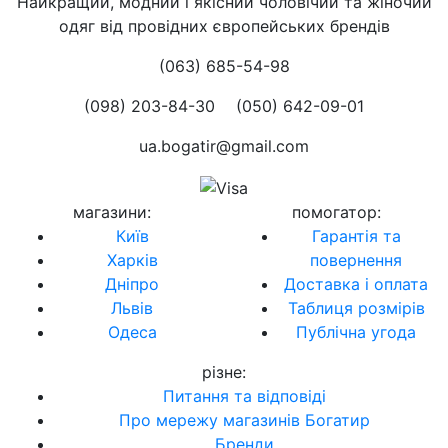
Найкращий, модний і якісний чоловічий та жіночий
одяг від провідних європейських брендів
(063) 685-54-98
(098) 203-84-30
(050) 642-09-01
ua.bogatir@gmail.com
магазини
:
помогатор
:
Київ
Гарантія та
Харків
повернення
Дніпро
Доставка і оплата
Львів
Таблиця розмірів
Одеса
Публічна угода
різне
:
Питання та відповіді
Про мережу магазинів Богатир
Бренди