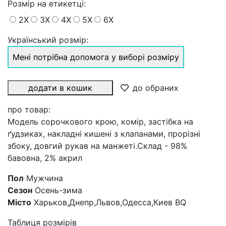
Розмiр на етикетці
:
2X
3X
4X
5X
6X
Український розмір:
Мені потрібна допомога у виборі розміру
додати в кошик
до обраних
про товар:
Модель сорочкового крою, комір, застібка на
ґудзиках, накладні кишені з клапанами, прорізні
збоку, довгий рукав на манжеті.Склад - 98%
бавовна, 2% акрил
Пол
Мужчина
Сезон
Осень-зима
Місто
Харьков,Днепр,Львов,Одесса,Киев BQ
Таблиця розмірів