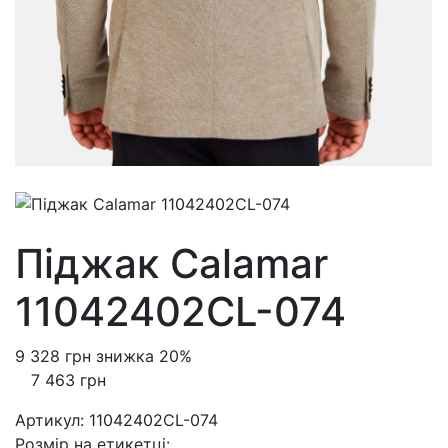
Піджак Calamar
11042402CL-074
9 328 грн
знижка 20%
7 463 грн
Артикул:
11042402CL-074
Розмiр на етикетці
: