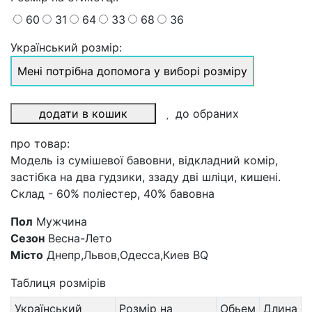
60
31
64
33
68
36
Український розмір:
Мені потрібна допомога у виборі розміру
додати в кошик
до обраних
про товар:
Модель із сумішевої бавовни, відкладний комір,
застібка на два гудзики, ззаду дві шліци, кишені.
Склад - 60% поліестер, 40% бавовна
Пол
Мужчина
Сезон
Весна-Лето
Місто
Днепр,Львов,Одесса,Киев BQ
Таблиця розмірів
Український
Розмір на
Обьем
Длина