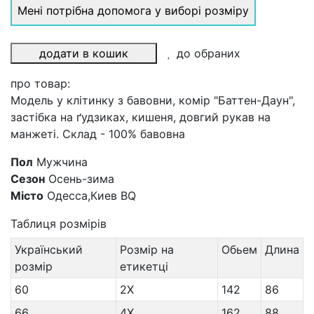
Мені потрібна допомога у виборі розміру
додати в кошик
до обраних
про товар:
Модель у клітинку з бавовни, комір "Баттен-Даун",
застібка на ґудзиках, кишеня, довгий рукав на
манжеті. Склад - 100% бавовна
Пол
Мужчина
Сезон
Осень-зима
Місто
Одесса,Киев BQ
Таблиця розмірів
Український
Розмір на
Обьем
Длина
розмір
етикетці
60
2X
142
86
66
4X
162
88