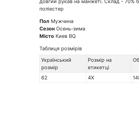
довгий рукав на манжеті. Склад - 70% 
поліестер
Пол
Мужчина
Сезон
Осень-зима
Місто
Киев BQ
Таблиця розмірів
Український
Розмір на
О
розмір
етикетці
62
4X
14