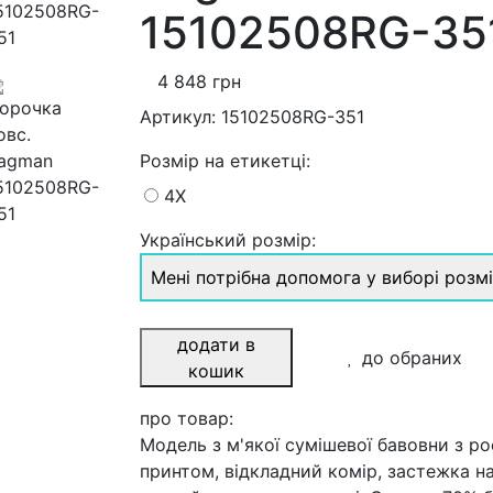
15102508RG-35
4 848 грн
Артикул:
15102508RG-351
Розмiр на етикетці
:
4X
Український розмір:
Мені потрібна допомога у виборі розм
додати в
до обраних
кошик
про товар:
Модель з м'якої сумішевої бавовни з р
принтом, відкладний комір, застежка на