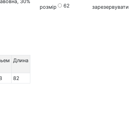
бавовна, 30%
62
розмір
зарезервувати
бьем
Длина
8
82