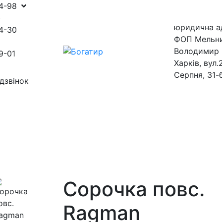
54-98
)
юридична а
4-30
ФОП Мельн
Володимир 
9-01
Харків, вул.
Серпня, 31-
дзвінок
ини
магазини
Сорочка повс.
Ragman