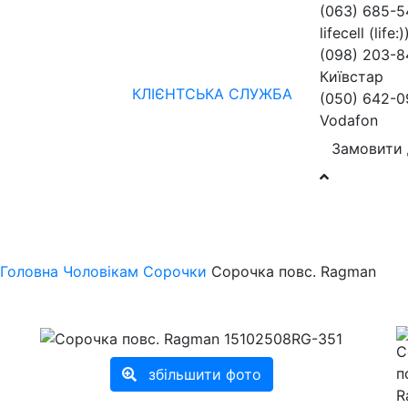
(063) 685-
lifecell (life:)
(098) 203-8
Київстар
КЛІЄНТСЬКА СЛУЖБА
(050) 642-0
Vodafon
Замовити 
Жінкам
Чоловікам
бренди
Знижки
колекції
нов
Головна
Чоловікам
Сорочки
Сорочка повс. Ragman
збільшити фото