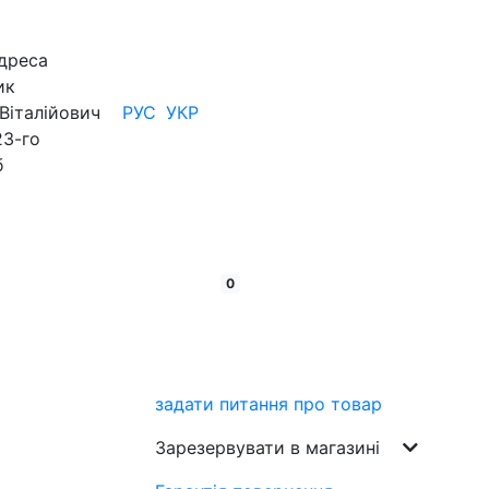
дреса
ик
Віталійович
РУС
УКР
23-го
б
кошик:
товарів
0
задати питання про товар
Зарезервувати в магазині