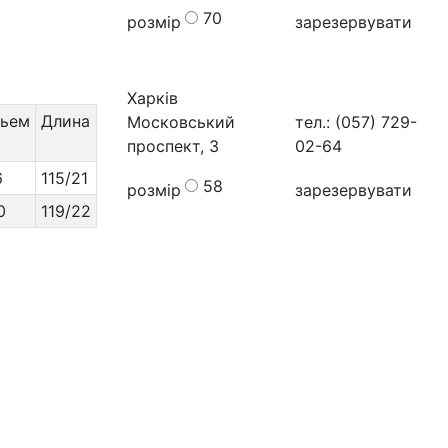
70
розмір
зарезервувати
Харків
ьем
Длина
Московський
тел.: (057) 729-
проспект, 3
02-64
6
115/21
58
розмір
зарезервувати
0
119/22