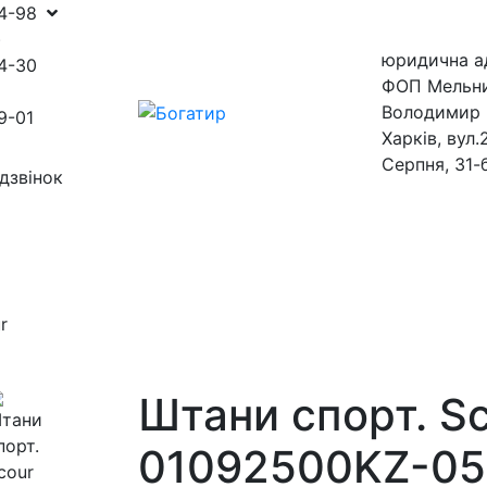
54-98
)
юридична а
4-30
ФОП Мельн
Володимир 
9-01
Харків, вул.
Серпня, 31-
дзвінок
ини
магазини
r
Штани спорт. S
01092500KZ-0