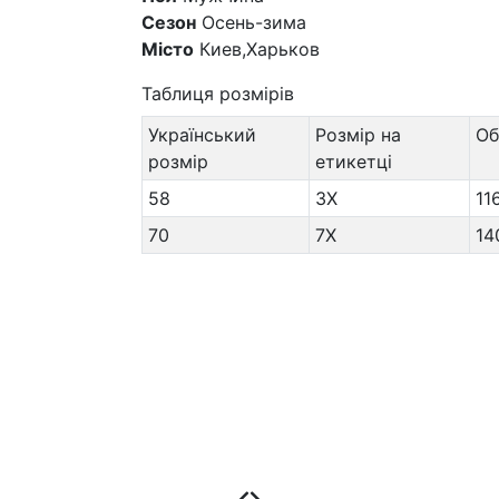
Сезон
Осень-зима
Місто
Киев,Харьков
Таблиця розмірів
Український
Розмір на
Об
розмір
етикетці
58
3X
11
70
7X
14