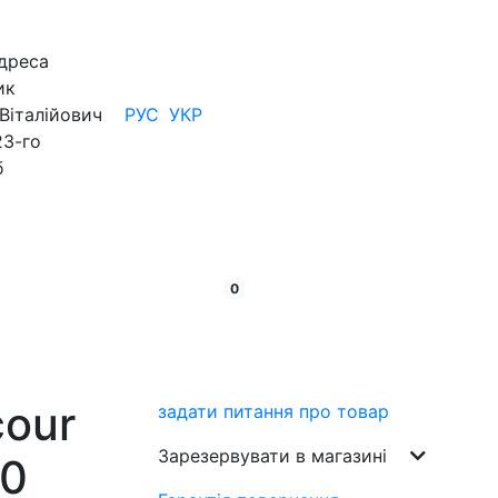
дреса
ик
Віталійович
РУС
УКР
23-го
б
кошик:
товарів
0
cour
задати питання про товар
Зарезервувати в магазині
50