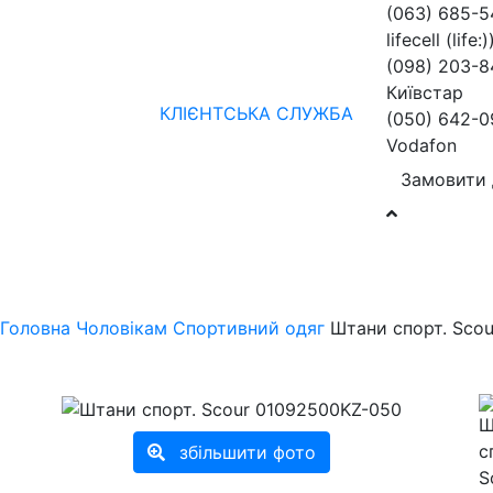
(063) 685-
lifecell (life:)
(098) 203-8
Київстар
КЛІЄНТСЬКА СЛУЖБА
(050) 642-0
Vodafon
Замовити 
Жінкам
Чоловікам
бренди
Знижки
колекції
нов
Головна
Чоловікам
Спортивний одяг
Штани спорт. Scou
збільшити фото