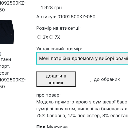
1 928 грн
Артикул:
01092500KZ-050
Розмiр на етикетці
:
3X
7X
Український розмір:
Мені потрібна допомога у виборі розм
додати в
до обраних
кошик
про товар:
Модель прямого крою з сумішевої бавов
гумці зі шнурком, кишені на блискавках
75% бавовна, 17% поліестер, 8% еласта
Пол
Мужчина