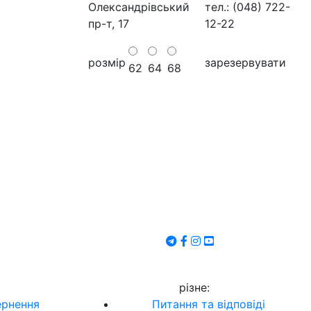
Олександрівський
тел.: (048) 722-
пр-т, 17
12-22
розмір
зарезервувати
62
64
68
різне
:
ернення
Питання та відповіді