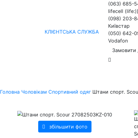
(063) 685-
lifecell (life:)
(098) 203-8
Київстар
КЛІЄНТСЬКА СЛУЖБА
(050) 642-0
Vodafon
Замовити 
Жінкам
Чоловікам
бренди
Знижки
колекції
нов
Головна
Чоловікам
Спортивний одяг
Штани спорт. Scou
збільшити фото