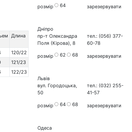
64
розмір
зарезервувати
Дніпро
ьем
Длина
пр-т Олександра
тел.: (056) 377-
Поля (Кірова), 8
60-78
4
120/22
62
68
розмір
зарезервувати
0
121/23
6
122/23
Львів
вул. Городоцька,
тел.: (032) 255-
50
41-57
64
68
розмір
зарезервувати
Одеса