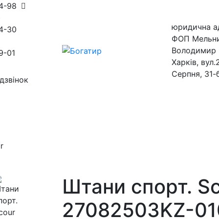
54-98
)
юридична а
4-30
ФОП Мельн
Володимир 
9-01
Харків, вул.
Серпня, 31-
дзвінок
ини
магазини
r
Штани спорт. S
27082503KZ-01