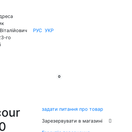
дреса
ик
Віталійович
РУС
УКР
23-го
б
кошик:
товарів
0
cour
задати питання про товар
Зарезервувати в магазині
0