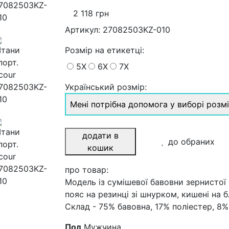
2 118 грн
Артикул:
27082503KZ-010
Розмiр на етикетці
:
5X
6X
7X
Український розмір:
Мені потрібна допомога у виборі розм
додати в
до обраних
кошик
про товар:
Модель із сумішевої бавовни зернистої
пояс на резинці зі шнурком, кишені на 
Склад - 75% бавовна, 17% поліестер, 8%
Пол
Мужчина