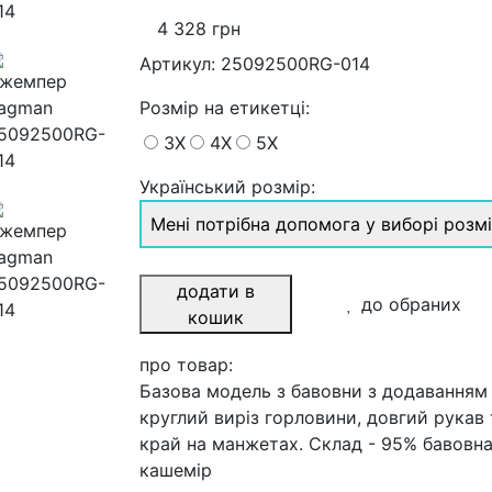
4 328 грн
Артикул:
25092500RG-014
Розмiр на етикетці
:
3X
4X
5X
Український розмір:
Мені потрібна допомога у виборі розм
додати в
до обраних
кошик
про товар:
Базова модель з бавовни з додаванням
круглий виріз горловини, довгий рукав 
край на манжетах. Склад - 95% бавовна
кашемір