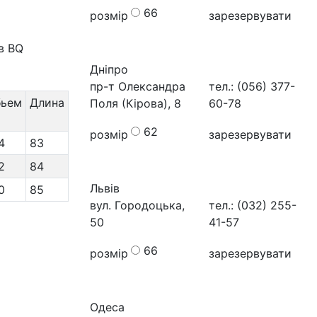
66
розмір
зарезервувати
в BQ
Дніпро
пр-т Олександра
тел.: (056) 377-
бьем
Длина
Поля (Кірова), 8
60-78
62
розмір
зарезервувати
4
83
2
84
Львів
0
85
вул. Городоцька,
тел.: (032) 255-
50
41-57
66
розмір
зарезервувати
Одеса