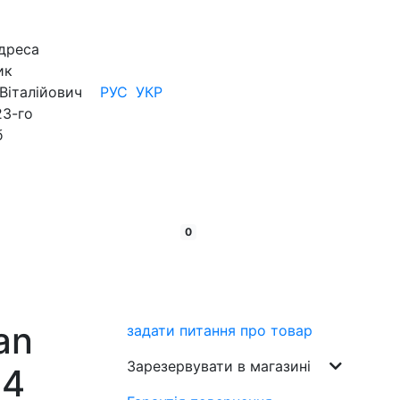
дреса
ик
Віталійович
РУС
УКР
23-го
б
кошик:
товарів
0
an
задати питання про товар
Зарезервувати в магазині
14