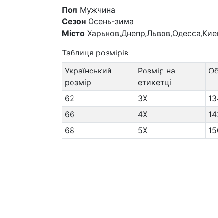
Пол
Мужчина
Сезон
Осень-зима
Місто
Харьков,Днепр,Львов,Одесса,Кие
Таблиця розмірів
Український
Розмір на
О
розмір
етикетці
62
3X
13
66
4X
14
68
5X
15