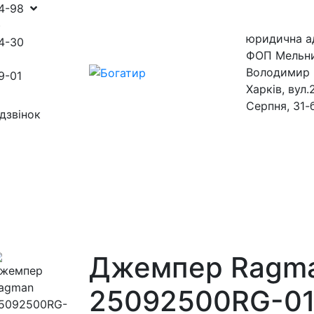
54-98
)
юридична а
4-30
ФОП Мельн
Володимир 
9-01
Харків, вул.
Серпня, 31-
дзвінок
ини
магазини
Джемпер Ragm
25092500RG-0