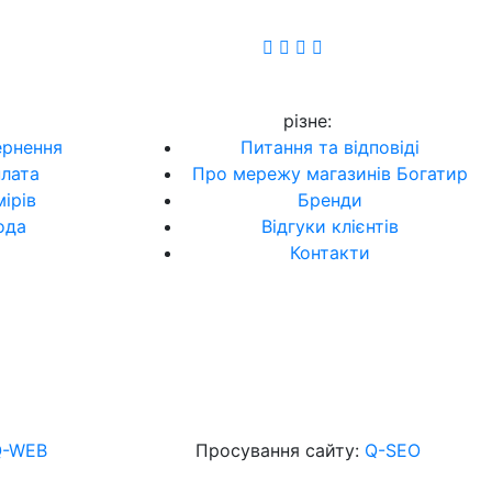
різне
:
ернення
Питання та відповіді
плата
Про мережу магазинів Богатир
ірів
Бренди
ода
Відгуки клієнтів
Контакти
Q-WEB
Просування сайту:
Q-SEO