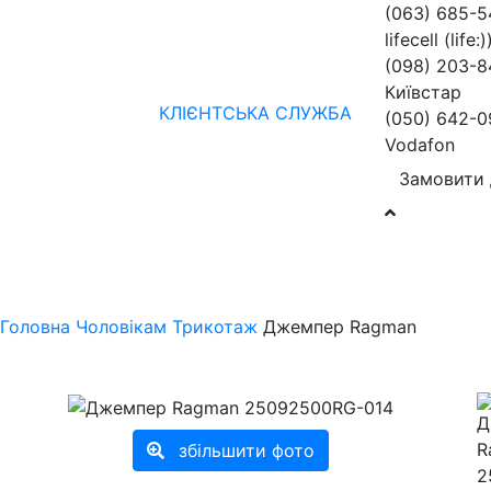
(063) 685-
lifecell (life:)
(098) 203-8
Київстар
КЛІЄНТСЬКА СЛУЖБА
(050) 642-0
Vodafon
Замовити 
Жінкам
Чоловікам
бренди
Знижки
колекції
нов
Головна
Чоловікам
Трикотаж
Джемпер Ragman
збільшити фото