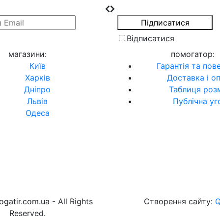
Відписатися
магазини
:
помогатор
:
Київ
Гарантія та пов
Харків
Доставка і о
Дніпро
Таблиця розм
Львів
Публічна уг
Одеса
gatir.com.ua - All Rights
Створення сайту:
Reserved.