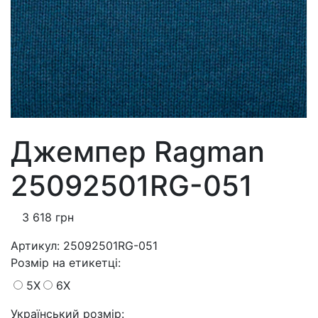
Джемпер Ragman
25092501RG-051
3 618 грн
Артикул:
25092501RG-051
Розмiр на етикетці
:
5X
6X
Український розмір: