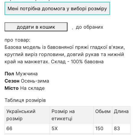
Мені потрібна допомога у виборі розміру
додати в кошик
до обраних
про товар:
Базова модель із бавовняної пряжі гладкої в'язки,
круглий виріз горловини, довгий рукав та нижній
край на манжетах. Склад - 100% бавовна
Пол
Мужчина
Сезон
Осень-зима
Місто
На складе
Таблиця розмірів
Український
Розмір на
Обьем
Длина
розмір
етикетці
66
5X
150
83