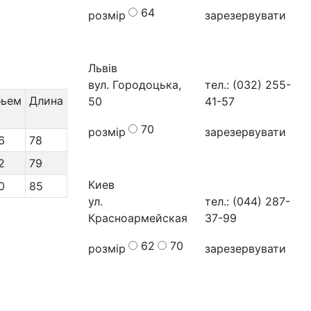
64
розмір
зарезервувати
Львів
вул. Городоцька,
тел.: (032) 255-
бьем
Длина
50
41-57
70
розмір
зарезервувати
6
78
2
79
Киев
0
85
ул.
тел.: (044) 287-
Красноармейская
37-99
62
70
розмір
зарезервувати