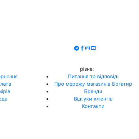
різне
:
ернення
Питання та відповіді
плата
Про мережу магазинів Богатир
ірів
Бренди
ода
Відгуки клієнтів
Контакти