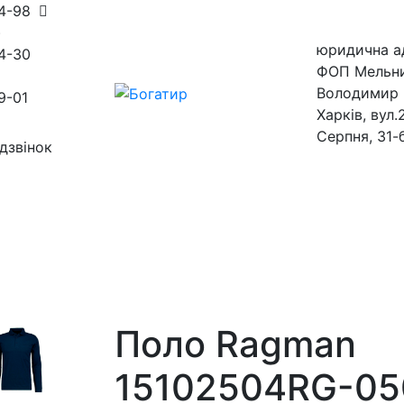
54-98
)
юридична а
4-30
ФОП Мельн
Володимир 
9-01
Харків, вул.
Серпня, 31-
дзвінок
ини
магазини
Поло Ragman
15102504RG-05