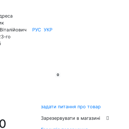
дреса
ик
Віталійович
РУС
УКР
23-го
б
кошик:
товарів
0
задати питання про товар
Зарезервувати в магазині
0