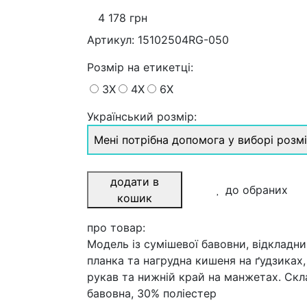
4 178 грн
Артикул:
15102504RG-050
Розмiр на етикетці
:
3X
4X
6X
Український розмір:
Мені потрібна допомога у виборі розм
додати в
до обраних
кошик
про товар:
Модель із сумішевої бавовни, відкладни
планка та нагрудна кишеня на ґудзиках,
рукав та нижній край на манжетах. Скл
бавовна, 30% поліестер