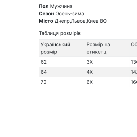
Пол
Мужчина
Сезон
Осень-зима
Місто
Днепр,Львов,Киев BQ
Таблиця розмірів
Український
Розмір на
О
розмір
етикетці
62
3X
13
64
4X
14
70
6X
16