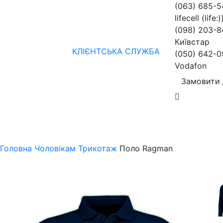
(063) 685-
lifecell (life:)
(098) 203-8
Київстар
КЛІЄНТСЬКА СЛУЖБА
(050) 642-0
Vodafon
Замовити 
Жінкам
Чоловікам
бренди
Знижки
колекції
нов
Головна
Чоловікам
Трикотаж
Поло Ragman