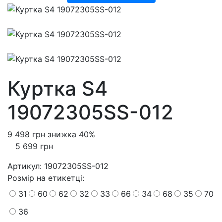
Куртка S4
19072305SS-012
9 498 грн
знижка 40%
5 699 грн
Артикул:
19072305SS-012
Розмiр на етикетці
:
31
60
62
32
33
66
34
68
35
70
36