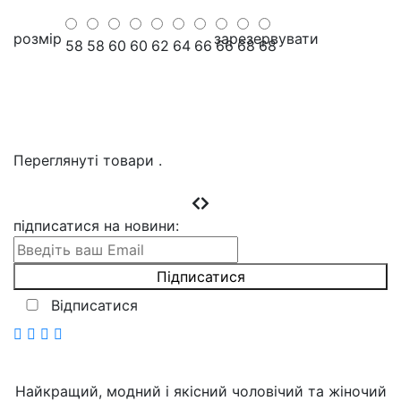
розмір
зарезервувати
58
58
60
60
62
64
66
66
68
68
Переглянуті товари
.
підписатися на новини
:
Відписатися
Найкращий, модний і якісний чоловічий та жіночий