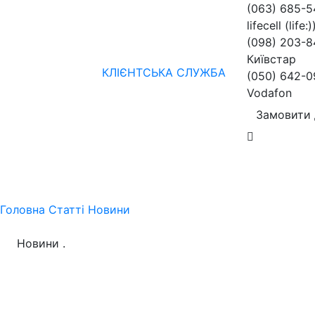
(063) 685-
lifecell (life:)
(098) 203-8
Київстар
КЛІЄНТСЬКА СЛУЖБА
(050) 642-0
Vodafon
Замовити 
Жінкам
Чоловікам
бренди
Знижки
колекції
нов
Головна
Статті
Новини
Новини
.