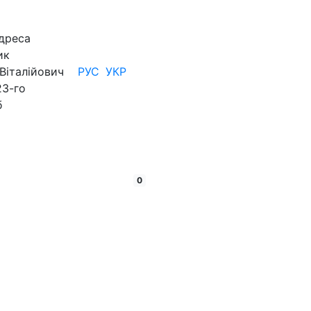
дреса
ик
Віталійович
РУС
УКР
23-го
б
кошик:
товарів
0