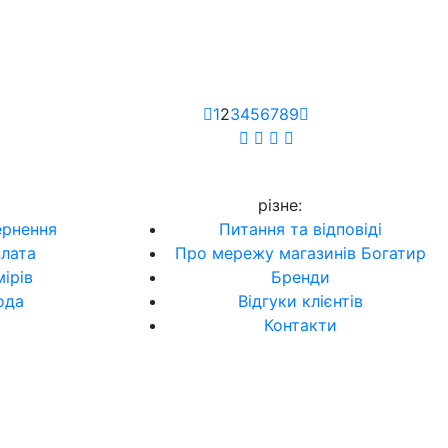
1
2
3
4
5
6
7
8
9
різне
:
ернення
Питання та відповіді
плата
Про мережу магазинів Богатир
ірів
Бренди
ода
Відгуки клієнтів
Контакти