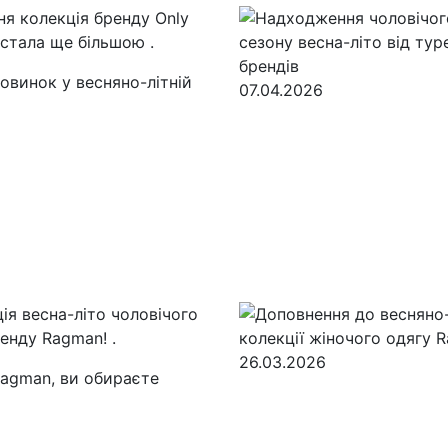
ня колекція бренду Only
стала ще більшою
.
овинок у весняно-літній
07.04.2026
ія весна-літо чоловічого
ренду Ragman!
.
26.03.2026
agman, ви обираєте