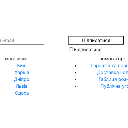
Відписатися
магазини
:
помогатор
:
Київ
Гарантія та пов
Харків
Доставка і о
Дніпро
Таблиця розм
Львів
Публічна уг
Одеса