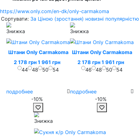
https://www.only.com/en-dk/only-carmakoma
Сортувати:
За Ціною (зростання)
новизні
популярністю
Штани Only Carmakoma
Штани Only Carmakoma
2 178 грн
1 961 грн
2 178 грн
1 961 грн
44
48
50
54
46
48
50
54
подробнее
подробнее
-10%
-10%