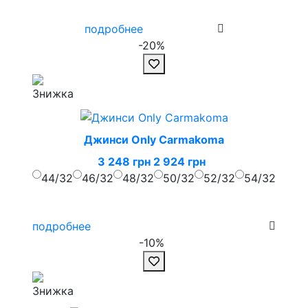
подробнее
-20%
Джинси Only Carmakoma
3 248 грн
2 924 грн
44/32
46/32
48/32
50/32
52/32
54/32
подробнее
-10%