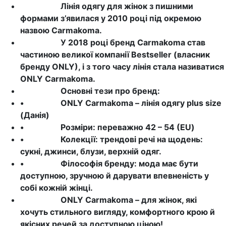
Лінія одягу для жінок з пишними
формами з’явилася у 2010 році під окремою
назвою Carmakoma.
У 2018 році бренд Carmakoma став
частиною великої компанії Bestseller (власник
бренду ONLY), і з того часу лінія стала називатися
ONLY Carmakoma.
Основні тези про бренд:
•
ONLY Carmakoma – лінія одягу plus size
(Данія)
•
Розміри: переважно 42 – 54 (EU)
•
Колекції: трендові речі на щодень:
сукні, джинси, блузи, верхній одяг.
•
Філософія бренду: мода має бути
доступною, зручною й дарувати впевненість у
собі кожній жінці.
ONLY Carmakoma – для жінок, які
хочуть стильного вигляду, комфортного крою й
якісних речей за доступною ціною!