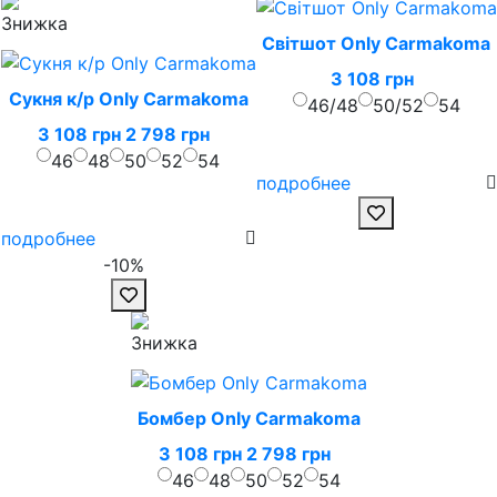
Світшот Only Carmakoma
3 108 грн
Сукня к/р Only Carmakoma
46/48
50/52
54
3 108 грн
2 798 грн
46
48
50
52
54
подробнее
подробнее
-10%
Бомбер Only Carmakoma
3 108 грн
2 798 грн
46
48
50
52
54