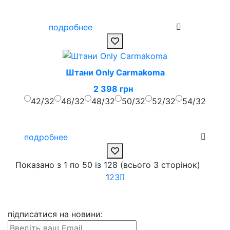
подробнее
Штани Only Carmakoma
2 398 грн
42/32
46/32
48/32
50/32
52/32
54/32
подробнее
Показано з 1 по 50 із 128 (всього 3 сторінок)
1
2
3
підписатися на новини
: