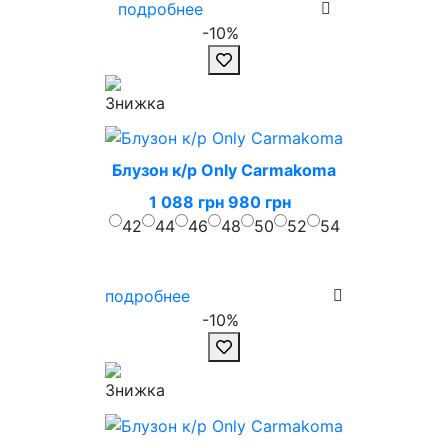
подробнее
-10%
Блузон к/р Only Carmakoma
1 088 грн
980 грн
42
44
46
48
50
52
54
подробнее
-10%