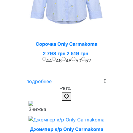
Сорочка Only Carmakoma
2 798 грн
2 519 грн
44
46
48
50
52
подробнее
-10%
Джемпер к/р Only Carmakoma