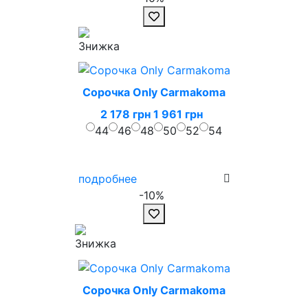
Сорочка Only Carmakoma
2 178 грн
1 961 грн
44
46
48
50
52
54
подробнее
-10%
Сорочка Only Carmakoma