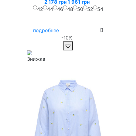
2 178 грн
1 961 грн
42
44
46
48
50
52
54
подробнее
-10%