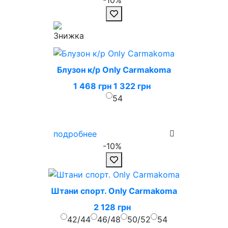
Блузон к/р Only Carmakoma
1 468 грн
1 322 грн
54
подробнее
-10%
Штани спорт. Only Carmakoma
2 128 грн
42/44
46/48
50/52
54