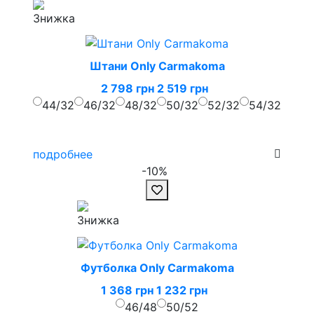
Штани Only Carmakoma
2 798 грн
2 519 грн
44/32
46/32
48/32
50/32
52/32
54/32
подробнее
-10%
Футболка Only Carmakoma
1 368 грн
1 232 грн
46/48
50/52