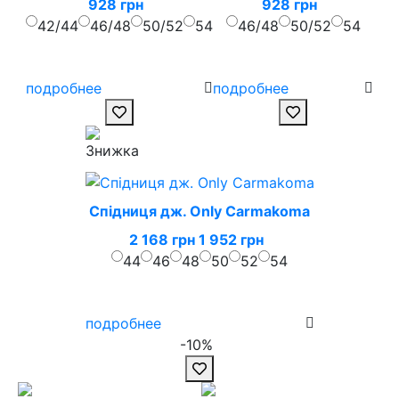
928 грн
928 грн
42/44
46/48
50/52
54
46/48
50/52
54
подробнее
подробнее
Спідниця дж. Only Carmakoma
2 168 грн
1 952 грн
44
46
48
50
52
54
подробнее
-10%