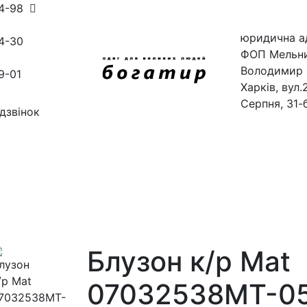
54-98
)
юридична а
4-30
ФОП Мельн
Володимир 
9-01
Харків, вул.
Серпня, 31-
дзвінок
ини
магазини
Блузон к/р Mat
07032538MT-0