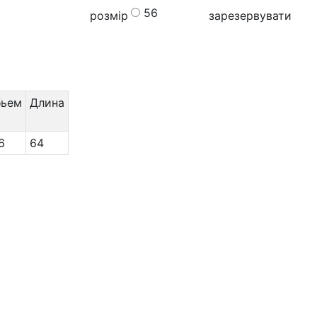
56
розмір
зарезервувати
бьем
Длина
6
64