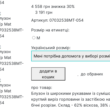
4 558 грн
знижка 30%
3 191 грн
Артикул:
07032538MT-054
Розмiр на етикетці
:
M
Український розмір:
Мені потрібна допомога у виборі розм
додати в
до обраних
кошик
про товар:
Блузон із широкими рукавами із сумішо
круглий виріз горловини із застібкою на
бічні розрізи. Склад - 62% віскоза, 38%