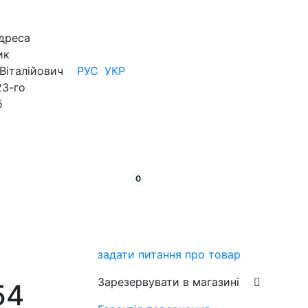
дреса
ик
Віталійович
РУС
УКР
23-го
б
кошик:
товарів
0
задати питання про товар
Зарезервувати в магазині
54