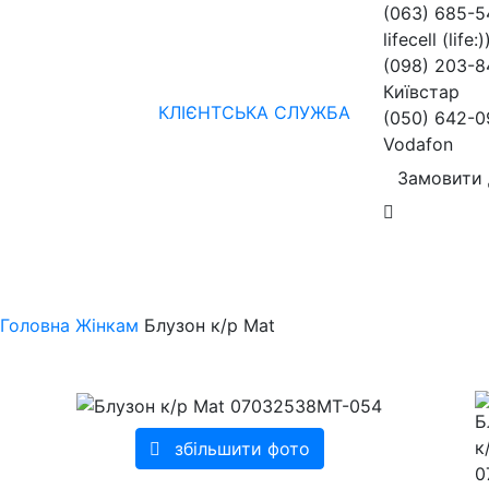
(063) 685-
lifecell (life:)
(098) 203-8
Київстар
КЛІЄНТСЬКА СЛУЖБА
(050) 642-0
Vodafon
Замовити 
Жінкам
Чоловікам
бренди
Знижки
колекції
нов
Головна
Жінкам
Блузон к/р Mat
збільшити фото