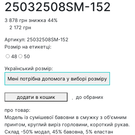
25032508SM-152
3 878 грн
знижка 44%
2 172 грн
Артикул:
25032508SM-152
Розмiр на етикетці
:
48
50
Український розмір:
Мені потрібна допомога у виборі розміру
додати в кошик
до обраних
про товар:
Модель із сумішевої бавовни в смужку з об'ємним
принтом, круглий виріз горловини, короткий рукав.
Склад -50% модал, 45% бавовна, 5% еластан