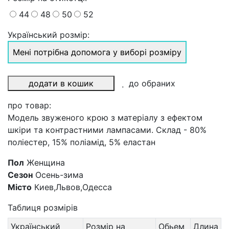
44
48
50
52
Український розмір:
Мені потрібна допомога у виборі розміру
додати в кошик
до обраних
про товар:
Модель звуженого крою з матеріалу з ефектом
шкіри та контрастними лампасами. Склад - 80%
поліестер, 15% поліамід, 5% еластан
Пол
Женщина
Сезон
Осень-зима
Місто
Киев,Львов,Одесса
Таблиця розмірів
Український
Розмір на
Обьем
Длина