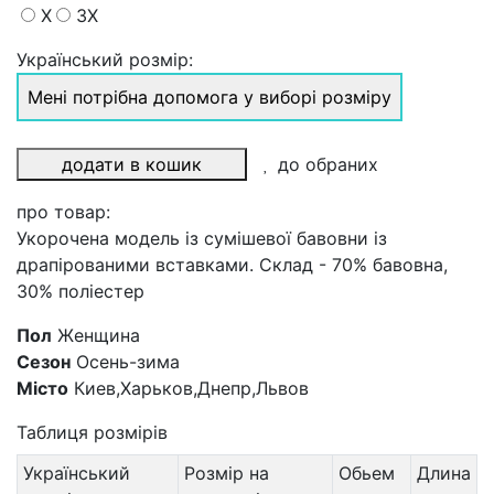
X
3X
Український розмір:
Мені потрібна допомога у виборі розміру
додати в кошик
до обраних
про товар:
Укорочена модель із сумішевої бавовни із
драпірованими вставками. Склад - 70% бавовна,
30% поліестер
Пол
Женщина
Сезон
Осень-зима
Місто
Киев,Харьков,Днепр,Львов
Таблиця розмірів
Український
Розмір на
Обьем
Длина