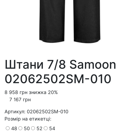
Штани 7/8 Samoon
02062502SM-010
8 958 грн
знижка 20%
7 167 грн
Артикул:
02062502SM-010
Розмiр на етикетці
:
48
50
52
54