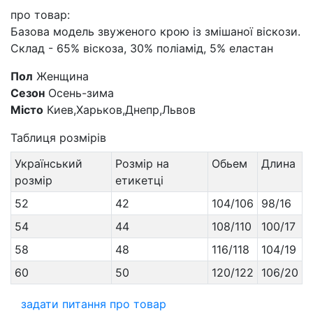
про товар:
Базова модель звуженого крою із змішаної віскози.
Склад - 65% віскоза, 30% поліамід, 5% еластан
Пол
Женщина
Сезон
Осень-зима
Місто
Киев,Харьков,Днепр,Львов
Таблиця розмірів
Український
Розмір на
Обьем
Длина
розмір
етикетці
52
42
104/106
98/16
54
44
108/110
100/17
58
48
116/118
104/19
60
50
120/122
106/20
задати питання про товар