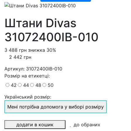
Штани Divas
31072400IB-010
3 488 грн
знижка 30%
2 442 грн
Артикул:
31072400IB-010
Розмiр на етикетці
:
42
44
48
50
Український розмір:
Мені потрібна допомога у виборі розміру
додати в кошик
до обраних