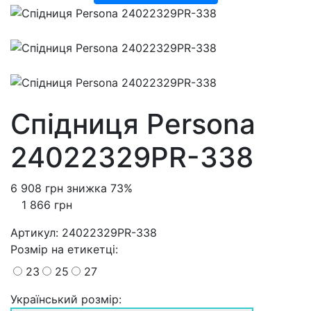
Спідниця Persona
24022329PR-338
6 908 грн
знижка 73%
1 866 грн
Артикул:
24022329PR-338
Розмiр на етикетці
:
23
25
27
Український розмір: