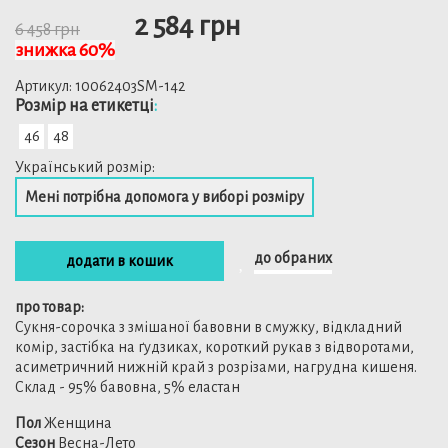
2 584 грн
6 458 грн
знижка 60%
Артикул:
10062403SM-142
Розмiр на етикетці
:
46
48
Український розмір:
Мені потрібна допомога у виборі розміру
до обраних
додати в кошик
про товар:
Сукня-сорочка з змішаної бавовни в смужку, відкладний
комір, застібка на ґудзиках, короткий рукав з відворотами,
асиметричний нижній край з розрізами, нагрудна кишеня.
Склад - 95% бавовна, 5% еластан
Пол
Женщина
Сезон
Весна-Лето