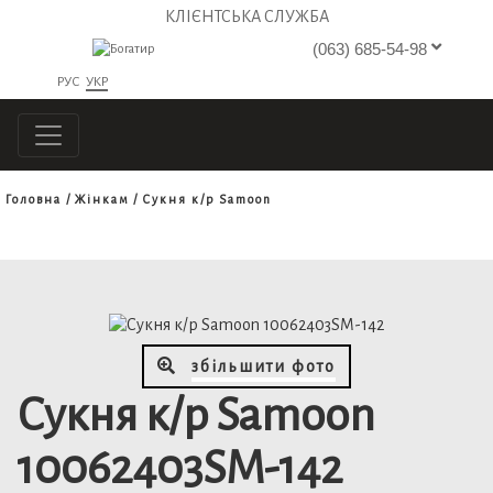
КЛІЄНТСЬКА СЛУЖБА
(063) 685-54-98
РУС
УКР
Головна
Жінкам
Сукня к/р Samoon
збільшити фото
Сукня к/р Samoon
10062403SM-142