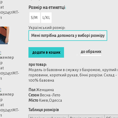
Розмiр на етикетці
:
S/M
L/XL
Український розмір:
Мені потрібна допомога у виборі розміру
до обраних
додати в кошик
про товар:
Модель із бавовни в смужку з бахромою, круглий 
горловини, короткий рукав, бічні розрізи. Склад -
100% бавовна
Пол
Женщина
Сезон
Весна-Лето
Місто
Киев,Одесса
Таблиця розмірів