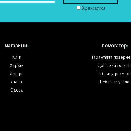
Відписатися
магазини
:
помогатор
:
Київ
Гарантія та поверн
Харків
Доставка і оплат
Дніпро
Таблиця розмірі
Львів
Публічна угода
Одеса