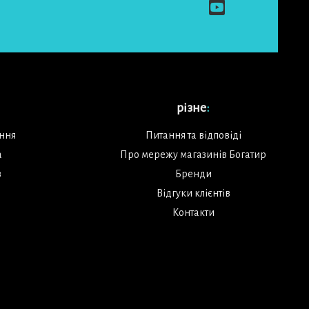
різне
:
ення
Питання та відповіді
а
Про мережу магазинів Богатир
в
Бренди
Відгуки клієнтів
Контакти