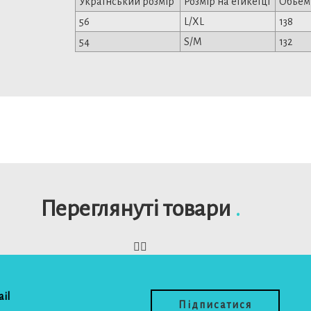
Український розмір
Розмір на етикетці
Обьем
56
L/XL
138
54
S/M
132
Переглянуті товари
.