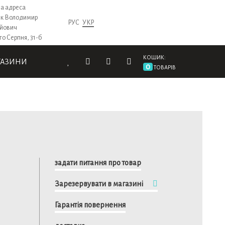
а адреса
к Володимир
РУС
УКР
ійович
го Серпня, 31-б
КОШИК:
ГАЗИНИ
0
ТОВАРІВ
задати питання про товар
Зарезервувати в магазині
Гарантія повернення