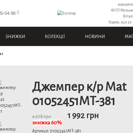
юридичн
ФОП Мельни
85-54-98
Вітал
Харків, вул.23-
ЗНИЖКИ
КОЛЕКЦІЇ
НОВИНИ
МА
at
Джемпер к/р Mat
01052451MT-381
1 992 грн
4 978 грн
знижка 60%
Артикул:
01052451MT-381