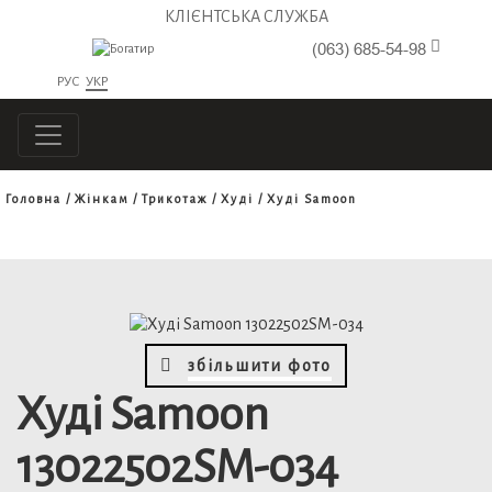
КЛІЄНТСЬКА СЛУЖБА
(063) 685-54-98
РУС
УКР
Головна
Жінкам
Трикотаж
Худі
Худі Samoon
збільшити фото
Худі Samoon
13022502SM-034