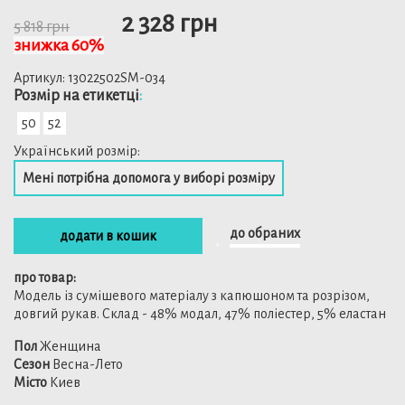
2 328 грн
5 818 грн
знижка 60%
Артикул:
13022502SM-034
Розмiр на етикетці
:
50
52
Український розмір:
Мені потрібна допомога у виборі розміру
до обраних
додати в кошик
про товар:
Модель із сумішевого матеріалу з капюшоном та розрізом,
довгий рукав. Склад - 48% модал, 47% поліестер, 5% еластан
Пол
Женщина
Сезон
Весна-Лето
Місто
Киев