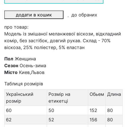
додати в кошик
до обраних
про товар:
Модель із змішаної меланжевої віскози, відкладний
комір, без застібок, довгий рукав. Склад - 70%
віскоза, 25% поліестер, 5% еластан
Пол
Женщина
Сезон
Осень-зима
Місто
Киев,Львов
Таблиця розмірів
Український
Розмір на
Обьем
Длина
розмір
етикетці
60
50
152
80
62
52
156
80