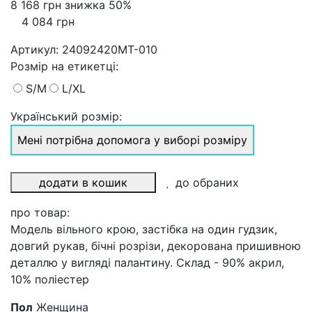
8 168 грн
знижка 50%
4 084 грн
Артикул:
24092420MT-010
Розмiр на етикетці
:
S/M
L/XL
Український розмір:
Мені потрібна допомога у виборі розміру
додати в кошик
до обраних
про товар:
Модель вільного крою, застібка на один гудзик,
довгий рукав, бічні розрізи, декорована пришивною
деталлю у вигляді палантину. Склад - 90% акрил,
10% поліестер
Пол
Женщина