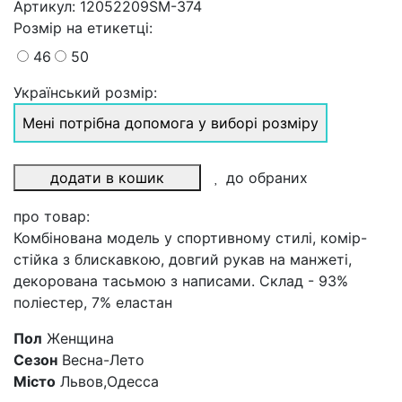
Артикул:
12052209SM-374
Розмiр на етикетці
:
46
50
Український розмір:
Мені потрібна допомога у виборі розміру
додати в кошик
до обраних
про товар:
Комбінована модель у спортивному стилі, комір-
стійка з блискавкою, довгий рукав на манжеті,
декорована тасьмою з написами. Склад - 93%
поліестер, 7% еластан
Пол
Женщина
Сезон
Весна-Лето
Місто
Львов,Одесса