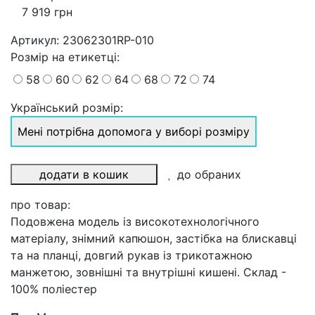
7 919 грн
Артикул:
23062301RP-010
Розмiр на етикетці
:
58
60
62
64
68
72
74
Український розмір:
Мені потрібна допомога у виборі розміру
додати в кошик
до обраних
про товар:
Подовжена модель із високотехнологічного
матеріалу, знімний капюшон, застібка на блискавці
та на планці, довгий рукав із трикотажною
манжетою, зовнішні та внутрішні кишені. Склад -
100% поліестер