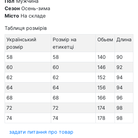
Пол
Мужчина
Сезон
Осень-зима
Місто
На складе
Таблиця розмірів
Український
Розмір на
Обьем
Длина
розмір
етикетці
58
58
140
90
60
60
146
92
62
62
152
94
64
64
156
94
68
68
166
96
72
72
174
98
74
74
178
98
задати питання про товар