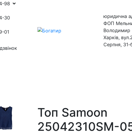
54-98
)
юридична а
4-30
ФОП Мельн
Володимир 
9-01
Харків, вул.
Серпня, 31-
дзвінок
ини
магазини
Топ Samoon
25042310SM-0