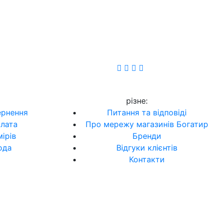
різне
:
ернення
Питання та відповіді
плата
Про мережу магазинів Богатир
ірів
Бренди
ода
Відгуки клієнтів
Контакти