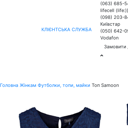
(063) 685-
lifecell (life:)
(098) 203-8
Київстар
КЛІЄНТСЬКА СЛУЖБА
(050) 642-0
Vodafon
Замовити 
Жінкам
Чоловікам
бренди
Знижки
колекції
нов
Головна
Жінкам
Футболки, топи, майки
Топ Samoon