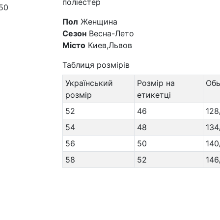
поліестер
Пол
Женщина
Сезон
Весна-Лето
Місто
Киев,Львов
Таблиця розмірів
Український
Розмір на
Об
розмір
етикетці
52
46
128
54
48
134
56
50
140
58
52
146