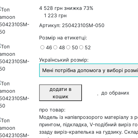
4 528 грн
знижка 73%
1 223 грн
Артикул:
25042310SM-050
Розмiр на етикетці
:
46
48
50
52
Український розмір:
Мені потрібна допомога у виборі розм
додати в
до обраних
кошик
про товар:
Модель із напівпрозорого матеріалу з 
принтом, підкладка, V-подібний виріз г
ззаду виріз-крапелька на гудзику. Скла