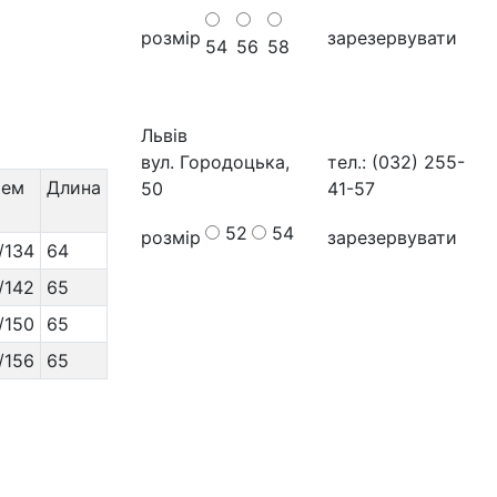
розмір
зарезервувати
54
56
58
Львів
вул. Городоцька,
тел.: (032) 255-
ьем
Длина
50
41-57
52
54
розмір
зарезервувати
/134
64
/142
65
/150
65
/156
65