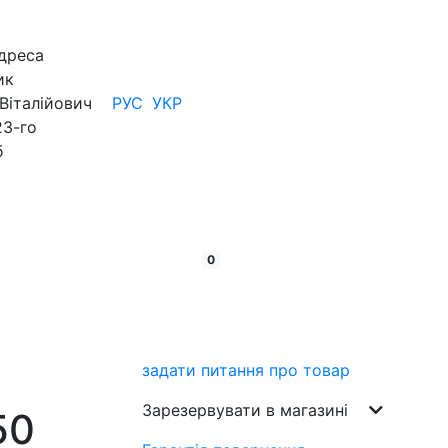
дреса
ик
Віталійович
РУС
УКР
23-го
б
кошик:
товарів
0
задати питання про товар
Зарезервувати в магазині
50