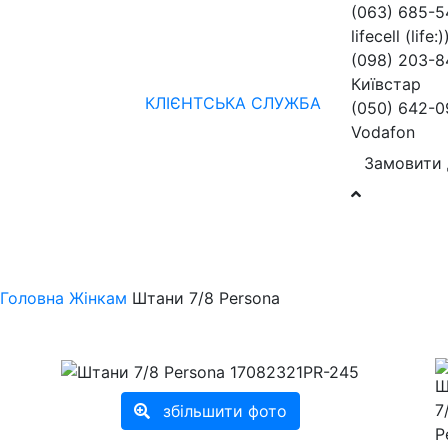
(063) 685-
lifecell (life:)
(098) 203-8
Київстар
КЛІЄНТСЬКА СЛУЖБА
(050) 642-0
Vodafon
Замовити 
Жінкам
Чоловікам
бренди
Знижки
колекції
нов
Головна
Жінкам
Штани 7/8 Persona
збільшити фото