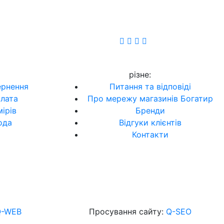
різне
:
ернення
Питання та відповіді
плата
Про мережу магазинів Богатир
ірів
Бренди
ода
Відгуки клієнтів
Контакти
Q-WEB
Просування сайту:
Q-SEO