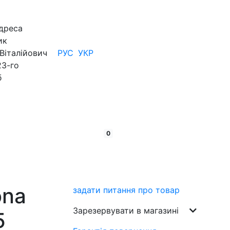
дреса
ик
Віталійович
РУС
УКР
23-го
б
кошик:
товарів
0
ona
задати питання про товар
Зарезервувати в магазині
5