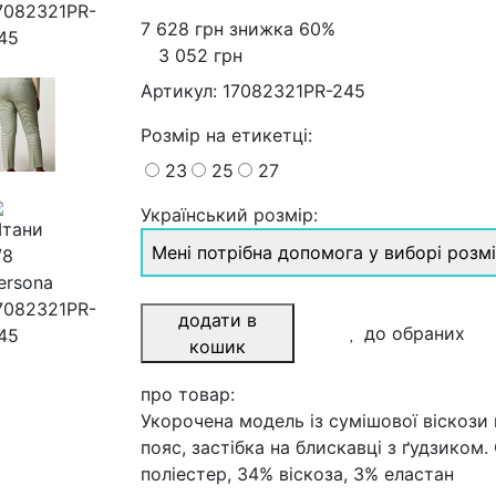
7 628 грн
знижка 60%
3 052 грн
Артикул:
17082321PR-245
Розмiр на етикетці
:
23
25
27
Український розмір:
Мені потрібна допомога у виборі розм
додати в
до обраних
кошик
про товар:
Укорочена модель із сумішової віскози в
пояс, застібка на блискавці з ґудзиком.
поліестер, 34% віскоза, 3% еластан