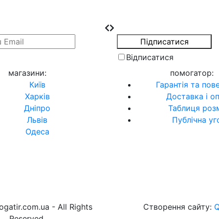
Відписатися
магазини
:
помогатор
:
Київ
Гарантія та пов
Харків
Доставка і о
Дніпро
Таблиця розм
Львів
Публічна уг
Одеса
gatir.com.ua - All Rights
Створення сайту:
Reserved.