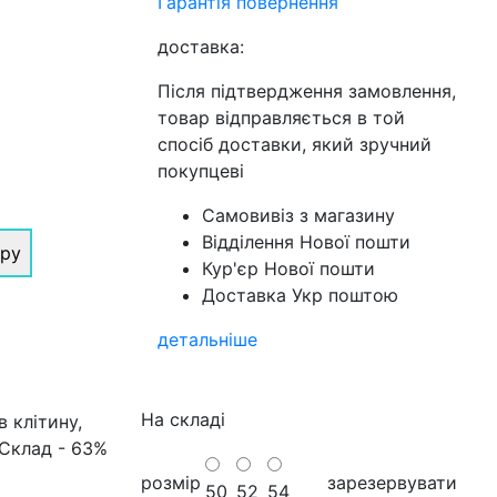
Гарантія повернення
доставка:
Після підтвердження замовлення,
товар відправляється в той
спосіб доставки, який зручний
покупцеві
Самовивіз з магазину
Відділення Нової пошти
іру
Кур'єр Нової пошти
Доставка Укр поштою
детальніше
На складі
 клітину,
 Склад - 63%
розмір
зарезервувати
50
52
54