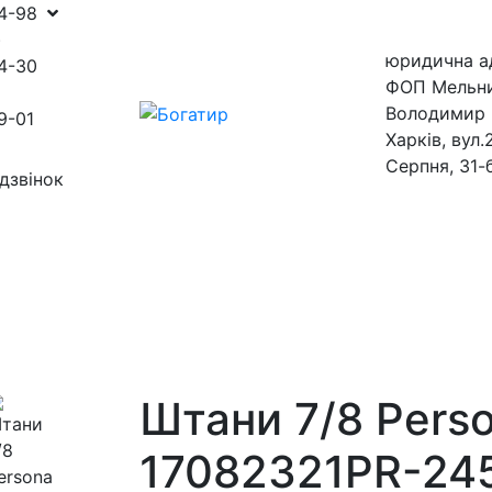
54-98
)
юридична а
4-30
ФОП Мельн
Володимир 
9-01
Харків, вул.
Серпня, 31-
дзвінок
ини
магазини
Штани 7/8 Pers
17082321PR-24