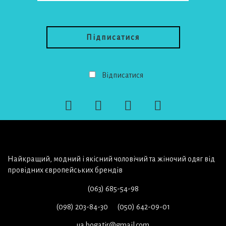
будете знати свій розмір.
Не менш значущим є максимально натуральні
матеріали, з яких виготовлені труси. Здебільшого це
натуральна бавовна хорошої якості, які приємні тілу та
пропускають достатньо повітря до шкіри.
Не женіться за занадто низькою ціною. Дешево - не
означає добре. Винятком в даному випадку можуть
бути тільки цікаві акційні пропозиції в дні сезонних
Відписатися
розпродажів. Труси не така вже дорога річ на якій
слід економити. Комфорт та зручність тут понад усе.
Чоловічі труси великого
розміру в каталозі інтернет-
магазину Богатир
Найкращий, модний і якісний чоловічий та жіночий одяг від
провідних європейських брендів
В онлайн каталозі сайту мережі магазинів Богатир
основними параметрами білизни для великих
(063) 685-54-98
чоловіків є такі якості:
(098) 203-84-30
(050) 642-09-01
Велика розмірна сітка (батал та супер батал).
Модельний ряд - труси-боксери облягаючі або
ua.bogatir@gmail.com