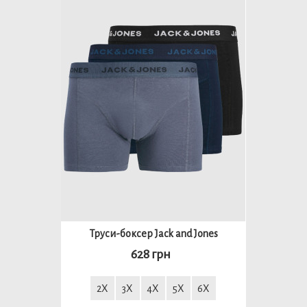
Труси-боксер Jack and Jones
628 грн
2X
3X
4X
5X
6X