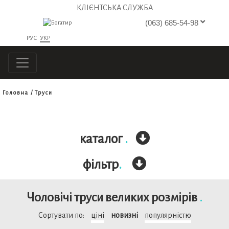
КЛІЄНТСЬКА СЛУЖБА
(063) 685-54-98
РУС
УКР
Головна
Труси
каталог
.
фільтр
.
Чоловічі труси великих розмірів
.
Сортувати по:
ціні
новизні
популярністю