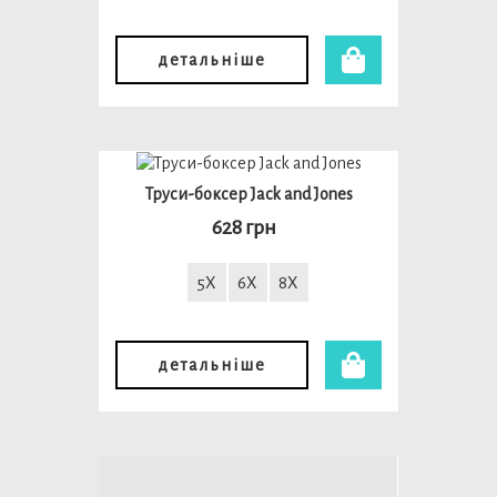
детальніше
Труси-боксер Jack and Jones
628 грн
5X
6X
8X
детальніше