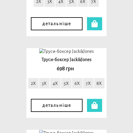
2X
3X
4X
5X
6X
7X
детальніше
Труси-боксер Jack&Jones
698 грн
2X
3X
4X
5X
6X
7X
8X
детальніше