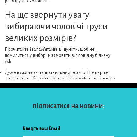
розміру для чоловіків.
На що звернути увагу
вибираючи чоловічі труси
великих розмірів?
Прочитайте і запам'ятайте ці пункти, щоб не
помилитися у виборі й замовити відповідну білизну
xxl:
Дуже важливо - це правильний розмір. По-перше,
занадто тісна білизна створює дискомфорт в інтимній
області й може послужити погану службу. Навіть
велетні можуть бути уразливі. Крім того, піддаючись
зайвому натягу, вони недовговічно служать. Нижня
білизна примірці не підлягає, тому необхідно
підписатися на новини
:
приділити достатню увагу вимірам по стегнах та талії,
після чого звірити свої сантиметри з розмірною сіткою
виробника. Якщо ви вже знайшли бренд, якість
продукції якого влаштовує за всіма параметрами, то
подальша покупка не складе труднощів, так як ви вже