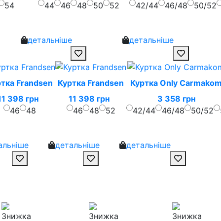
54
44
46
48
50
52
42/44
46/48
50/52
детальніше
детальніше
тка Frandsen
Куртка Frandsen
Куртка Only Carmako
11 398 грн
11 398 грн
3 358 грн
46
48
46
48
52
42/44
46/48
50/52
альніше
детальніше
детальніше