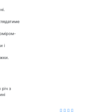
ні.
глядатиме
коміром-
и і
ужки.
 річ з
ині