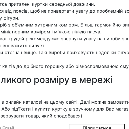
гка приталені куртки середньої довжини.
ся від поясів, щоб не привертати увагу до проблемній зо
у фігури.
ріб з об'ємним хутряним коміром. Більш гармонійно ви
 мініатюрним коміром і м'якою лінією плеча.
хват грудей рекомендуємо звернути увагу на вироби з 
рівноважить силует.
тегна і вище. Такі вироби приховують недоліки фігур
х квітів до дрібного горошку або різноспрямованою см
еликого розміру в мережі
в онлайн каталозі на цьому сайті. Далі можна замовити
Або під'їхати і купити куртку в зручному для Вас магаз
езервувати товар, який сподобався).