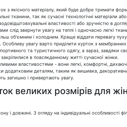
ок з якісного матеріалу, який буде добре тримати фор
ьні тканини, так як сучасні технологічні матеріали або
одовідштовхувальні властивості або зручністю в догля
 слід звернути увагу на теплі і одночасно легкі ткани
ільш об'ємним і холодним. Краще віддати перевагу пуху
. Особливу увагу варто приділити курток з мембранних
ортивного та туристичного одягу, а зараз, завдяки св
закріпилися в повсякденному житті сучасної жінки.
ливими властивостями - вони легкі, комфортні, дихаючі
ки додатковим деталям, таким як вишивка, декоративн
ть затишно і привертають увагу.
ок великих розмірів для жін
ону і довжині. З огляду на індивідуальні особливості фі