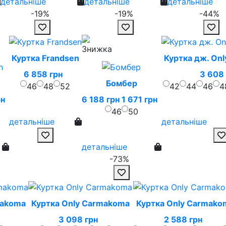
детальніше
детальніше
детальніше
-19%
-19%
-44%
Куртка Frandsen
Куртка дж. On
6 858 грн
3 608 
n
Бомбер
46
48
52
42
44
46
4
рн
6 188 грн
1 671 грн
46
50
детальніше
детальніше
детальніше
-73%
makoma
Куртка Only Carmakoma
Куртка Only Carmako
3 098 грн
2 588 грн