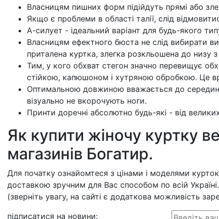
Власницям пишних форм підійдуть прямі або зле
Якщо є проблеми в області талії, слід відмовити
А-силует - ідеальний варіант для будь-якого тип
Власницям ефектного бюста не слід вибирати ви
приталена куртка, злегка розкльошена до низу з
Тим, у кого обхват стегон значно перевищує об
стійкою, капюшоном і хутряною обробкою. Це в
Оптимальною довжиною вважається до середини с
візуально не вкорочують ноги.
Принти доречні абсолютно будь-які - від велики
Як купити жіночу куртку в
магазинів Богатир.
Для початку ознайомтеся з цінами і моделями курток 
доставкою зручним для Вас способом по всій Україні. 
(зверніть увагу, на сайті є додаткова можливість зар
підписатися на новини
: