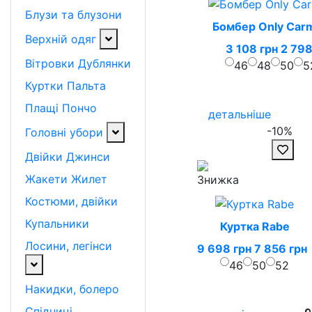
Блузи та блузони
Бомбер Only Ca
Верхній одяг
3 108 грн
2 798
Вітровки
Дублянки
46
48
50
5
Куртки
Пальта
Плащі
Пончо
детальніше
-10%
Головні убори
Двійки
Джинси
Жакети
Жилет
Костюми, двійки
Купальники
Куртка Rabe
Лосини, легінси
9 698 грн
7 856 грн
46
50
52
Накидки, болеро
Спідниці