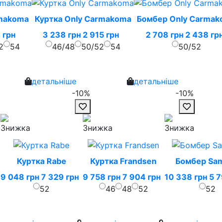
rmakoma
Куртка Only Carmakoma
Бомбер Only Carma
 грн
3 238 грн
2 915 грн
2 708 грн
2 438 гр
2
54
46/48
50/52
54
50/52
детальніше
детальніше
-10%
-10%
Куртка Rabe
Куртка Frandsen
Бомбер Sa
9 048 грн
7 329 грн
9 758 грн
7 904 грн
10 338 грн
5 7
52
46
48
52
52