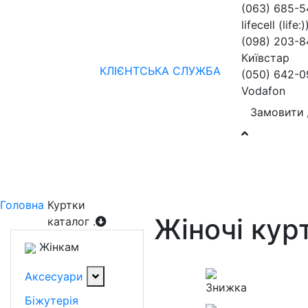
(063) 685-
lifecell (life:)
(098) 203-8
Київстар
КЛІЄНТСЬКА СЛУЖБА
(050) 642-0
Vodafon
Замовити 
Жінкам
Чоловікам
бренди
Знижки
колекції
нов
Головна
Куртки
Жіночі кур
каталог
.
Жінкам
Аксесуари
Біжутерія