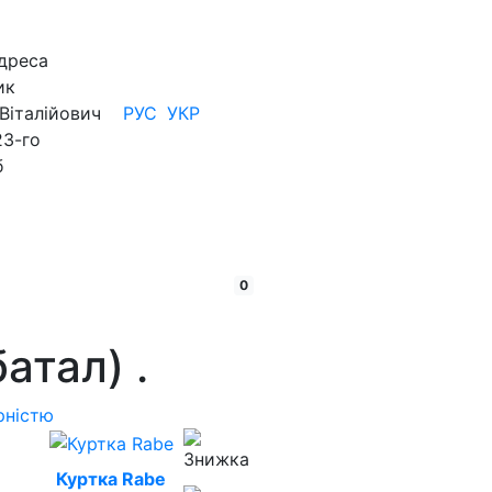
дреса
ик
Віталійович
РУС
УКР
23-го
б
кошик:
товарів
0
батал)
.
рністю
Куртка Rabe