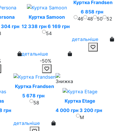
Куртка Frandsen
6 858 грн
ersona
Куртка Samoon
46
48
50
52
 304 грн
12 338 грн
6 169 грн
3
54
детальніше
детальніше
%
-50%
Куртка Frandsen
5 678 грн
as
Куртка Etage
58
8 грн
4 000 грн
3 200 грн
M
детальніше