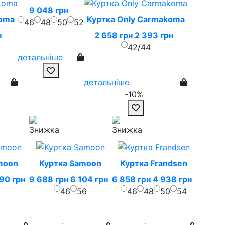
9 048 грн
koma
Куртка Only Carmakoma
46
48
50
52
н
2 658 грн
2 393 грн
42/44
детальніше
детальніше
-10%
moon
Куртка Samoon
Куртка Frandsen
90 грн
9 688 грн
6 104 грн
6 858 грн
4 938 грн
46
56
46
48
50
54