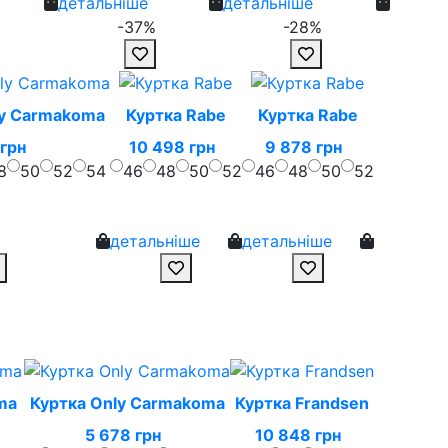
детальніше
детальніше
-37%
-28%
ly Carmakoma
Куртка Rabe
Куртка Rabe
грн
10 498 грн
9 878 грн
8
50
52
54
46
48
50
52
46
48
50
52
детальніше
детальніше
ma
Куртка Only Carmakoma
Куртка Frandsen
5 678 грн
10 848 грн