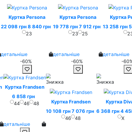
Куртка Persona
Куртка Persona
Куртка P
22 098 грн
8 840 грн
19 778 грн
7 912 грн
13 258 грн
5
23
23
25
2
детальніше
детальніше
детальніше
-60%
-60%
-60
n
Куртка Frandsen
6 858 грн
Куртка Frandsen
Куртка Div
44
46
48
10 108 грн
7 076 грн
6 368 грн
4 45
46
48
X
детальніше