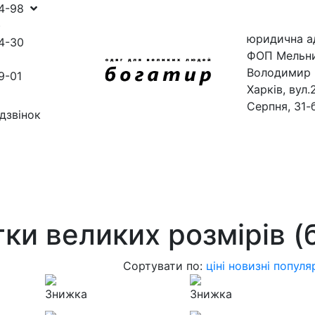
54-98
)
юридична а
4-30
ФОП Мельн
Володимир 
9-01
Харків, вул.
Серпня, 31-
дзвінок
ини
магазини
тки великих розмірів (
Сортувати по:
ціні
новизні
популя