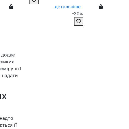
детальніше
-20%
о додає
великих
озміру xxl
і надати
их
 надто
ться її