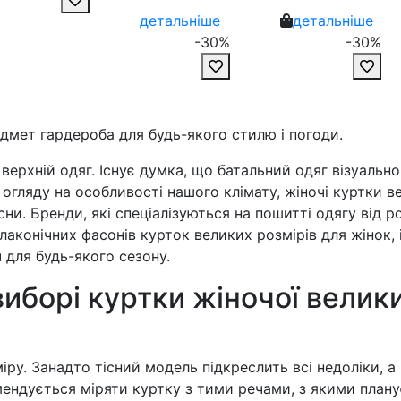
детальніше
детальніше
-30%
-30%
едмет гардероба для будь-якого стилю і погоди.
ерхній одяг. Існує думка, що батальний одяг візуальн
з огляду на особливості нашого клімату, жіночі куртки 
сни. Бренди, які спеціалізуються на пошитті одягу від р
аконічних фасонів курток великих розмірів для жінок, 
 для будь-якого сезону.
виборі куртки жіночої велик
міру. Занадто тісний модель підкреслить всі недоліки, а
ендується міряти куртку з тими речами, з якими планує