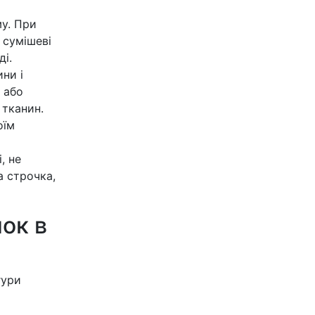
му. При
 сумішеві
ді.
ни і
 або
 тканин.
оїм
, не
а строчка,
ок в
гури