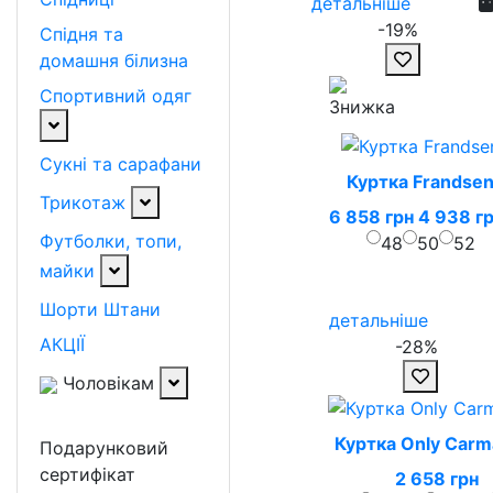
детальніше
-19%
Спідня та
домашня білизна
Спортивний одяг
Сукні та сарафани
Куртка Frandse
Трикотаж
6 858 грн
4 938 г
Футболки, топи,
48
50
52
майки
Шорти
Штани
детальніше
АКЦІЇ
-28%
Чоловікам
Куртка Only Car
Подарунковий
сертифікат
2 658 грн