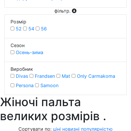
фільтр
.
Розмiр
52
54
56
Сезон
Осень-зима
Виробник
Divas
Frandsen
Mat
Only Carmakoma
Persona
Samoon
Жіночі пальта
великих розмірів
.
Сортувати по:
ціні
новизні
популярністю