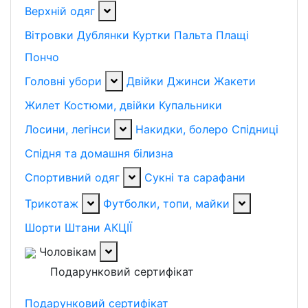
Верхній одяг
Вітровки
Дублянки
Куртки
Пальта
Плащі
Пончо
Головні убори
Двійки
Джинси
Жакети
Жилет
Костюми, двійки
Купальники
Лосини, легінси
Накидки, болеро
Спідниці
Спідня та домашня білизна
Спортивний одяг
Сукні та сарафани
Трикотаж
Футболки, топи, майки
Шорти
Штани
АКЦІЇ
Чоловікам
Подарунковий сертифікат
Подарунковий сертифікат