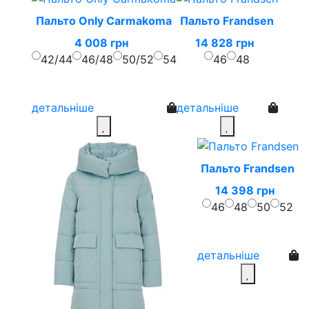
Пальто Only Carmakoma
Пальто Frandsen
4 008 грн
14 828 грн
42/44
46/48
50/52
54
46
48
детальніше
детальніше
Пальто Frandsen
14 398 грн
46
48
50
52
детальніше