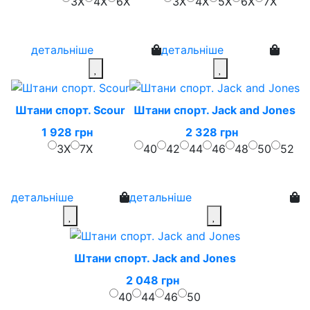
3X
4X
6X
3X
4X
5X
6X
7X
детальніше
детальніше
Штани спорт. Scour
Штани спорт. Jack and Jones
1 928 грн
2 328 грн
3X
7X
40
42
44
46
48
50
52
детальніше
детальніше
Штани спорт. Jack and Jones
2 048 грн
40
44
46
50