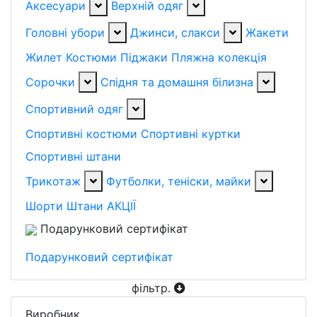
Аксесуари
Верхній одяг
Головні убори
Джинси, слакси
Жакети
Жилет
Костюми
Піджаки
Пляжна колекція
Сорочки
Спідня та домашня білизна
Спортивний одяг
Спортивні костюми
Спортивні куртки
Спортивні штани
Трикотаж
Футболки, теніски, майки
Шорти
Штани
АКЦІЇ
Подарунковий сертифікат
Подарунковий сертифікат
фільтр
.
Виробник