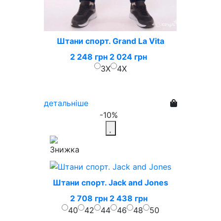
Штани спорт. Grand La Vita
2 248 грн
2 024 грн
3X
4X
детальніше
-10%
Штани спорт. Jack and Jones
2 708 грн
2 438 грн
40
42
44
46
48
50