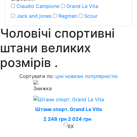
Claudio Campione
Grand La Vita
Jack and jones
Ragman
Scour
Чоловічі спортивні
штани великих
розмірів
.
Сортувати по:
ціні
новизні
популярністю
Штани спорт. Grand La Vita
2 248 грн
2 024 грн
6X