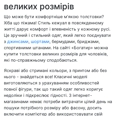
великих розмірів
Що може бути комфортніше м'якою толстовки?
Хіба що піжама! Стиль кежуал в повсякденному
житті дарує комфорт і впевненість у кожному русі.
Це зручний і стильний одяг, який легко поєднувати
з
джинсами
,
шортами
, бермудами, бриджами,
спортивними штанами. На сайті «Богатир» можна
купити толстовки великих розмірів для чоловіків,
які по-справжньому сподобаються.
Яскраві або стримані кольори, з принтом або без
нього - знайдеться все! Класичні моделі
виготовляються з урахуванням особливостей
повної фігури, так що такий одяг легко коригує
недоліки і підкреслює гідності. З інтернет-
магазинами немає потреби витрачати цілий день на
пошуки потрібного розміру або фасону, досить
включити комп'ютер або використовувати свій