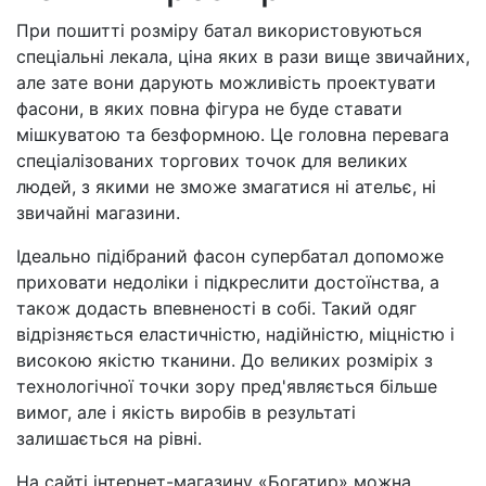
При пошитті розміру батал використовуються
спеціальні лекала, ціна яких в рази вище звичайних,
але зате вони дарують можливість проектувати
фасони, в яких повна фігура не буде ставати
мішкуватою та безформною. Це головна перевага
спеціалізованих торгових точок для великих
людей, з якими не зможе змагатися ні ательє, ні
звичайні магазини.
Ідеально підібраний фасон супербатал допоможе
приховати недоліки і підкреслити достоїнства, а
також додасть впевненості в собі. Такий одяг
відрізняється еластичністю, надійністю, міцністю і
високою якістю тканини. До великих розміріх з
технологічної точки зору пред'являється більше
вимог, але і якість виробів в результаті
залишається на рівні.
На сайті інтернет-магазину «Богатир» можна