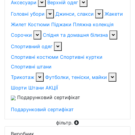
Аксесуари
Верхній одяг
Головні убори
Джинси, слакси
Жакети
Жилет
Костюми
Піджаки
Пляжна колекція
Сорочки
Спідня та домашня білизна
Спортивний одяг
Спортивні костюми
Спортивні куртки
Спортивні штани
Трикотаж
Футболки, теніски, майки
Шорти
Штани
АКЦІЇ
Подарунковий сертифікат
Подарунковий сертифікат
фільтр
.
Виробник